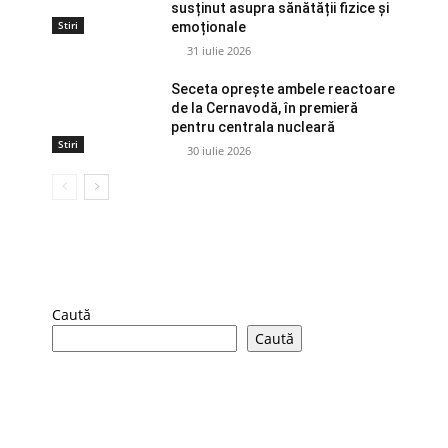
susținut asupra sănătății fizice și
Stiri
emoționale
31 iulie 2026
Seceta oprește ambele reactoare
de la Cernavodă, în premieră
pentru centrala nucleară
Stiri
30 iulie 2026
Caută
Caută