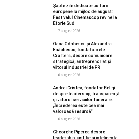
Șapte zile dedicate culturii
europene la mijloc de august:
Festivalul Cinemascop revine la
Eforie Sud
7 august 2026
Oana Odobescu și Alexandra
Enăchescu, fondatoarele
Crafters, despre comunicare
strategică, antreprenoriat și
viitorul industriei de PR
6 august 2026
Andrei Cristea, fondator Beligi
despre leadership, transparență
și viitorul serviciilor funerare:
„Încrederea este cea mai
valoroasă resursă”
6 august 2026
Gheorghe Piperea despre
leadership, justiție și inteligența