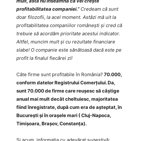
mult, asta nu înseamnă că vei crește
profitabilitatea companiei.”
Credeam că sunt
doar filozofii, la acel moment. Astăzi mă uit la
profitabilitatea companiilor românești și cred că
trebuie să acordăm prioritate acestui indicator.
Altfel, muncim mult și cu rezultate financiare
slabe! O companie este sănătoasă dacă este pe
profit la finalul fiecărei zi!
Câte firme sunt profitabile în România?
70.000,
conform datelor Registrului Comerțului. Da,
sunt 70.000 de firme care reușesc să câștige
anual mai mult decât cheltuiesc, majoritatea
fiind înregistrate, după cum era de așteptat, în
București și în orașele mari ( Cluj-Napoca,
Timișoara, Brașov, Constanța).
Si acum, informația cu adevărat sugestivă: