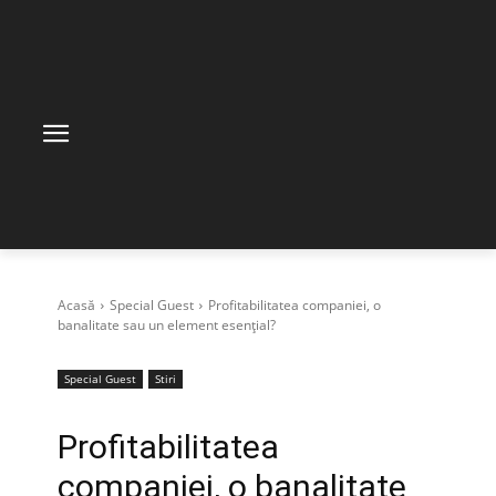
Acasă
Special Guest
Profitabilitatea companiei, o
banalitate sau un element esențial?
Special Guest
Stiri
Profitabilitatea
companiei, o banalitate