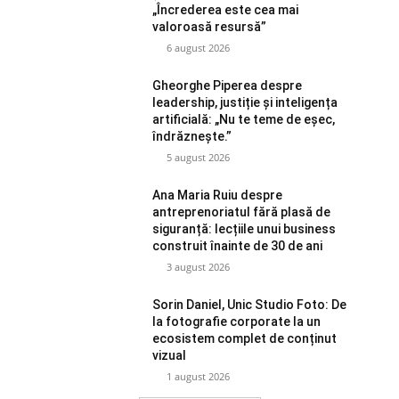
„Încrederea este cea mai
valoroasă resursă”
6 august 2026
Gheorghe Piperea despre
leadership, justiție și inteligența
artificială: „Nu te teme de eșec,
îndrăznește.”
5 august 2026
Ana Maria Ruiu despre
antreprenoriatul fără plasă de
siguranță: lecțiile unui business
construit înainte de 30 de ani
3 august 2026
Sorin Daniel, Unic Studio Foto: De
la fotografie corporate la un
ecosistem complet de conținut
vizual
1 august 2026