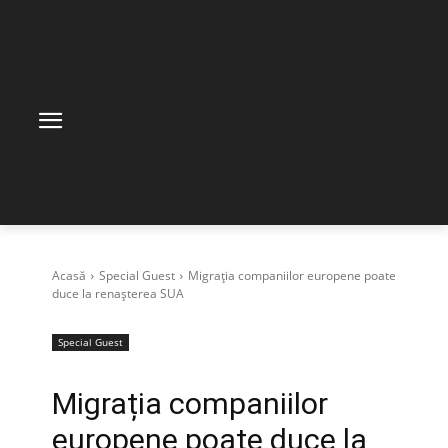
Acasă
Special Guest
Migrația companiilor europene poate
duce la renașterea SUA
Special Guest
Migrația companiilor
europene poate duce la