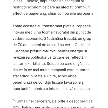
la gazul rusesc, impunerea de sancțiuni și
restricții economice care au afectat, printr-un
effect de bumerang, chiar companiile europene.
Toate acestea au transformat piața europeană
într-un mediu nu tocmai favorabil din punct de
vedere economic. Săptămâna trecută, un grup
de 70 de oameni de afaceri au cerut Comisiei
Europene prețuri mai mici pentru energie și
revizuirea politicilor verzi care se reflectă în
costuri exorbitante. Soluția pe care o găsesc
din ce în ce mai multe companii este mutarea
afacerilor în Statele Unite, acolo unde
beneficiază de condiții fiscale favorabile și
oportunități pentru o infuzie masivă de capital.
În urma unei cercetări, Deloitte a descoperit că
67% dintre companiile germane și-au mutat, cel