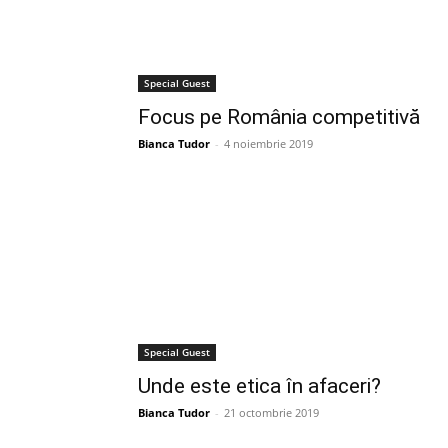
Special Guest
Focus pe România competitivă
Bianca Tudor
-
4 noiembrie 2019
Special Guest
Unde este etica în afaceri?
Bianca Tudor
-
21 octombrie 2019