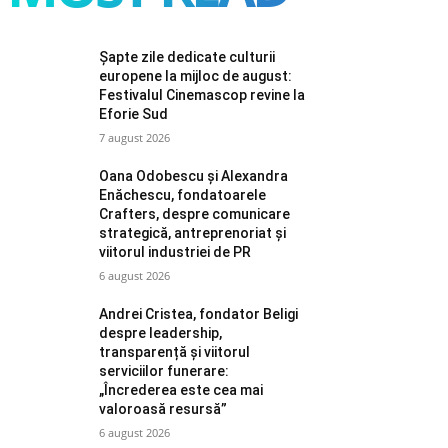
Șapte zile dedicate culturii
europene la mijloc de august:
Festivalul Cinemascop revine la
Eforie Sud
7 august 2026
Oana Odobescu și Alexandra
Enăchescu, fondatoarele
Crafters, despre comunicare
strategică, antreprenoriat și
viitorul industriei de PR
6 august 2026
Andrei Cristea, fondator Beligi
despre leadership,
transparență și viitorul
serviciilor funerare:
„Încrederea este cea mai
valoroasă resursă”
6 august 2026