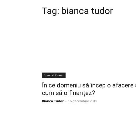
Tag:
bianca tudor
Special Guest
În ce domeniu să încep o afacere 
cum să o finanțez?
Bianca Tudor
-
16 decembrie 2019