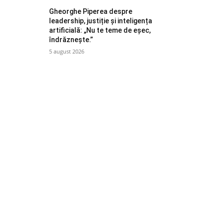
Gheorghe Piperea despre
leadership, justiție și inteligența
artificială: „Nu te teme de eșec,
îndrăznește.”
5 august 2026