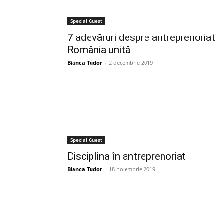
Special Guest
7 adevăruri despre antreprenoriat 
România unită
Bianca Tudor
-
2 decembrie 2019
Special Guest
Disciplina în antreprenoriat
Bianca Tudor
-
18 noiembrie 2019