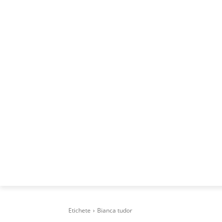
ACASA
DESPRE
CAREERS
BUSI
Etichete
Bianca tudor