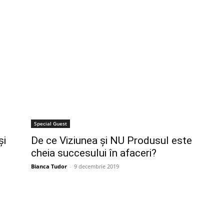
Special Guest
și
De ce Viziunea și NU Produsul este
cheia succesului în afaceri?
Bianca Tudor
-
9 decembrie 2019