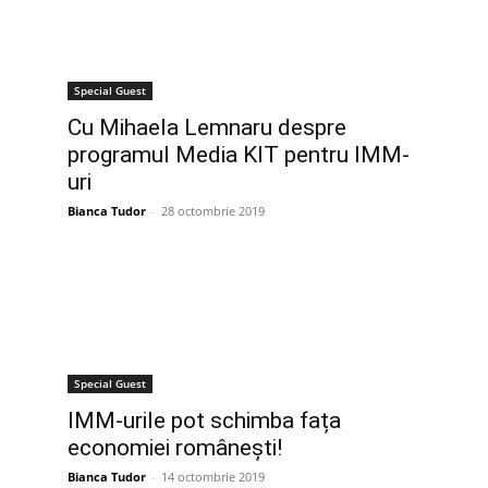
Special Guest
Cu Mihaela Lemnaru despre
programul Media KIT pentru IMM-
uri
Bianca Tudor
-
28 octombrie 2019
Special Guest
IMM-urile pot schimba fața
economiei românești!
Bianca Tudor
-
14 octombrie 2019