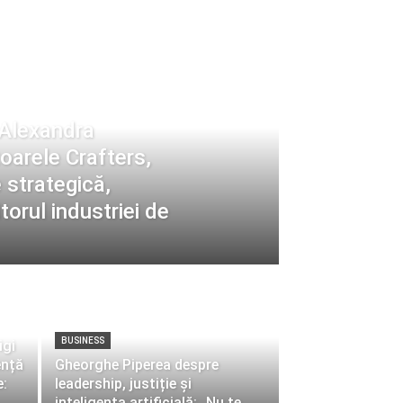
Alexandra
arele Crafters,
strategică,
itorul industriei de
BUSINESS
igi
ență
Gheorghe Piperea despre
e:
leadership, justiție și
inteligența artificială: „Nu te