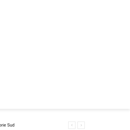
LIFE STYLE
RECOMANDARI
COM
MORE
orie Sud