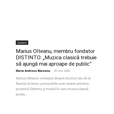
Careers
Marius Olteanu, membru fondator
DISTINTO: „Muzica clasică trebuie
să ajungă mai aproape de public”
Maria Andreea Bisceanu
-
20 iulie 2026
Marius Olteanu vorbește despre drumul său de la
flautist la tenor, provocările unei cariere artistice,
proiectul Distinto și modul în care muzica clasică
poate...