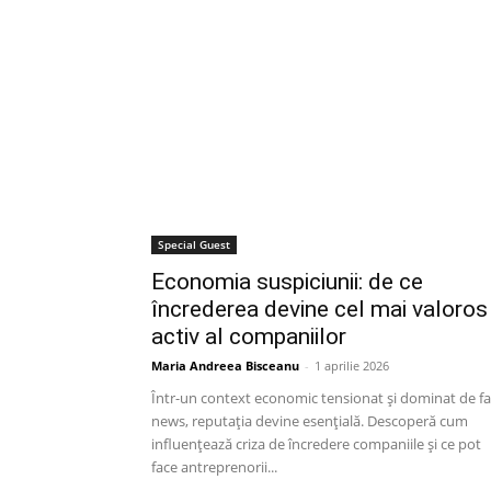
Special Guest
Economia suspiciunii: de ce
încrederea devine cel mai valoros
activ al companiilor
Maria Andreea Bisceanu
-
1 aprilie 2026
Într-un context economic tensionat și dominat de f
news, reputația devine esențială. Descoperă cum
influențează criza de încredere companiile și ce pot
face antreprenorii...