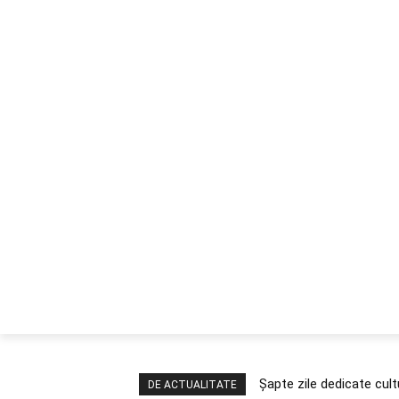
ACASA
DESPRE
CAREERS
BUSI
Șapte zile dedicate cult
DE ACTUALITATE