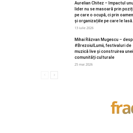
Aurelian Chitez – Impactul unu
lider nu se masoară prin poziț
pe care o ocupă, ci prin oamen
și organizațiile pe care le lasă.
13 iulie 2026
Mihai Răzvan Mugescu – desp
#BrezoiulLumii, festivaluri de
muzică live și construirea une
comunități culturale
25 mai 2026
fra