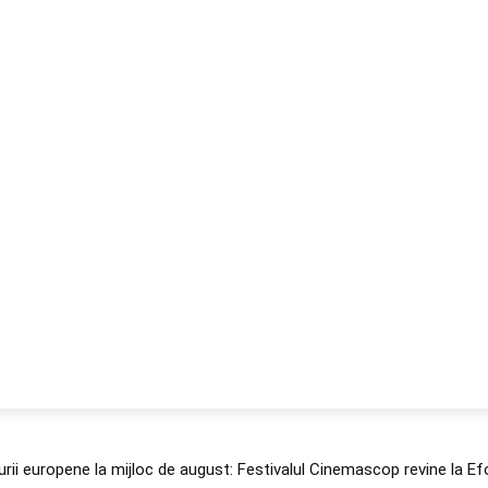
NESS
FRACTIONAL
SPECIAL GUEST
PUBLICITATE
urii europene la mijloc de august: Festivalul Cinemascop revine la Ef