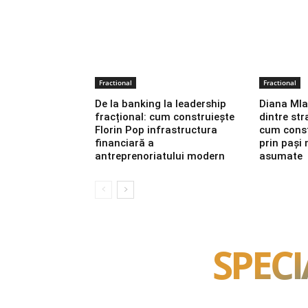
Fractional
Fractional
De la banking la leadership
Diana Mla
fracțional: cum construiește
dintre str
Florin Pop infrastructura
cum const
financiară a
prin pași m
antreprenoriatului modern
asumate
SPECI