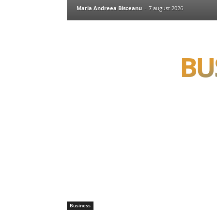
Maria Andreea Bisceanu
-
7 august 2026
BU
Business