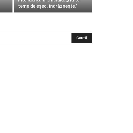
teme de eșec, îndrăznește.”
Caută