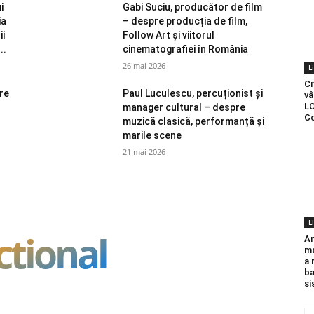
i
Gabi Suciu, producător de film
ia
– despre producția de film,
ii
Follow Art și viitorul
..
cinematografiei în România
26 mai 2026
L
Cr
re
Paul Luculescu, percuționist și
vâ
L
manager cultural – despre
Co
i
muzică clasică, performanță și
marile scene
21 mai 2026
L
ctional
An
ma
a 
ba
si