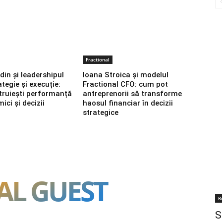
Fractional
din și leadershipul
Ioana Stroica și modelul
ategie și execuție:
Fractional CFO: cum pot
ruiești performanță
antreprenorii să transforme
ici și decizii
haosul financiar în decizii
strategice
AL GUEST
R
S