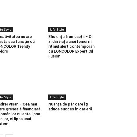
ife Style
Life Style
eativitatea nu are
Eficiența frumuseții – O
rstă sau funcție cu
zi din viața unei femei în
ONCOLOR Trendy
ritmul alert contemporan
lors
cu LONCOLOR Expert Oil
Fusion
ife Style
Life Style
drei Vișan – Cea mai
Nuanța de păr care îți
re greșeală financiară
aduce succes în carieră
românilor nu este lipsa
nilor, ci lipsa unui
stem