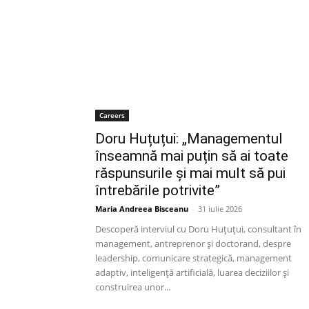
Careers
Doru Huțuțui: „Managementul
înseamnă mai puțin să ai toate
răspunsurile și mai mult să pui
întrebările potrivite”
Maria Andreea Bisceanu
-
31 iulie 2026
Descoperă interviul cu Doru Huțuțui, consultant în
management, antreprenor și doctorand, despre
leadership, comunicare strategică, management
adaptiv, inteligență artificială, luarea deciziilor și
construirea unor...