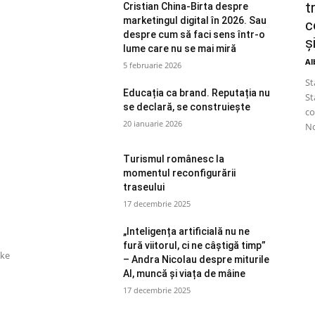
t
Cristian China-Birta despre
marketingul digital în 2026. Sau
c
despre cum să faci sens într-o
ș
lume care nu se mai miră
Al
5 februarie 2026
St
Educația ca brand. Reputația nu
St
se declară, se construiește
co
20 ianuarie 2026
No
Turismul românesc la
momentul reconfigurării
traseului
17 decembrie 2025
„Inteligența artificială nu ne
fură viitorul, ci ne câștigă timp”
ake
– Andra Nicolau despre miturile
AI, muncă și viața de mâine
17 decembrie 2025