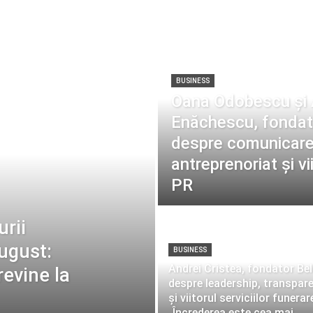
BUSINESS
Oana Odobescu și 
Enăchescu, fondato
despre comunicare 
antreprenoriat și vi
PR
urii
ugust:
BUSINESS
Andrei Cristea, fondator Bel
evine la
despre leadership, transpar
și viitorul serviciilor funerar
„Încrederea este cea mai