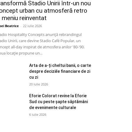
ransformă Stadio Unirii într-un nou
oncept urban cu atmosferă retro
i meniu reinventat
bei Beatrice
-
22 iulie 2026
adio Hospitality Concepts anunță rebrandingul
adio Unirii, care devine Stadio Café Popular, un
ncept all-day inspirat de atmosfera anilor '80-'90.
ua locație propune un...
Arta de a-ți cheltui banii, o carte
despre deciziile financiare de zi
cu zi
20 iulie 2026
Eforie Colorat revine la Eforie
Sud cu peste șapte săptămâni
de evenimente culturale
6 iulie 2026