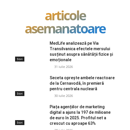
articole
asemanatoare
MedLife analizează pe Via
Transilvanica efectele mersului
susținut asupra sănătății fizice și
Stiri
emoționale
31 iulie 2026
Seceta oprește ambele reactoare
de la Cernavodă, în premieră
pentru centrala nucleară
Stiri
30 iulie 2026
Piața agențiilor de marketing
digital a ajuns la 197 de milioane
de euro în 2025. Profitul net a
Stiri
crescut cu aproape 63%