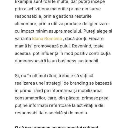
Exemple sunt foarte multe, dar puteți începe
prin a achiziționa materiile prime din surse
responsabile, prin a gestiona resturile
alimentare, prin a utiliza produse de igienizare
cu impact minim asupra mediului. Puteți alege și
varianta
Iduna România
, dacă doriți. Fiecare
mamă își promovează puiul. Revenind, toate
acestea pot influența în mod pozitiv contribuția
dumneavoastră la un business sustenabil.
Și, nu în ultimul rând, trebuie să știți că
realizarea unei strategii de branding se bazează
în primul rând pe informarea și mobilizarea
consumatorilor, care, din păcate, primesc prea
puține informații referitoare la activitățile de
responsabilitate socială și de mediu.
O să mai revenim asupra acestui subiect,