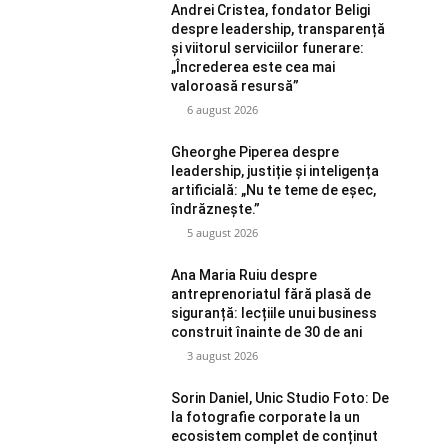
Andrei Cristea, fondator Beligi
despre leadership, transparență
și viitorul serviciilor funerare:
„Încrederea este cea mai
valoroasă resursă”
6 august 2026
Gheorghe Piperea despre
leadership, justiție și inteligența
artificială: „Nu te teme de eșec,
îndrăznește.”
5 august 2026
Ana Maria Ruiu despre
antreprenoriatul fără plasă de
siguranță: lecțiile unui business
construit înainte de 30 de ani
3 august 2026
Sorin Daniel, Unic Studio Foto: De
la fotografie corporate la un
ecosistem complet de conținut