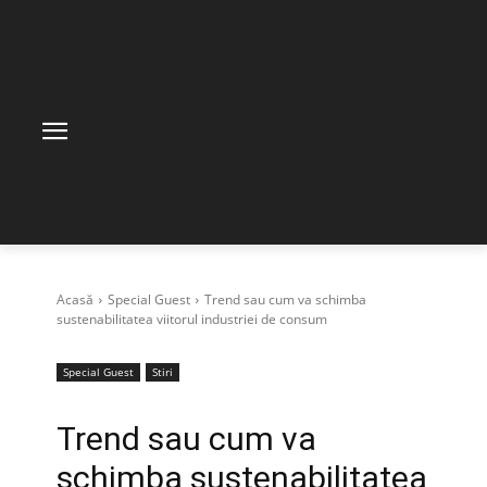
Acasă
Special Guest
Trend sau cum va schimba
sustenabilitatea viitorul industriei de consum
Special Guest
Stiri
Trend sau cum va
schimba sustenabilitatea