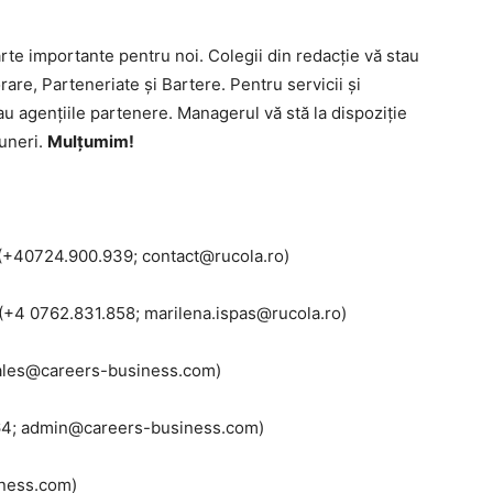
rte importante pentru noi. Colegii din redacție vă stau
are, Parteneriate și Bartere. Pentru servicii și
au agențiile partenere. Managerul vă stă la dispoziție
uneri.
Mulțumim!
 (+40724.900.939; contact@rucola.ro)
 (+4 0762.831.858; marilena.ispas@rucola.ro)
sales@careers-business.com)
64; admin@careers-business.com)
iness.com)