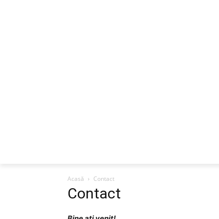
ACASA
DESPRE
CAREERS
BUSI
Acasă
Contact
Contact
Bine ați venit!