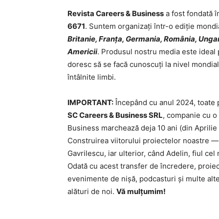
Revista Careers & Business
a fost fondată î
6671
. Suntem organizați într-o ediție mondia
Britanie, Franța, Germania, România, Ungaria
Americii
. Produsul nostru media este ideal 
doresc să se facă cunoscuți la nivel mondial ș
întâlnite limbi.
IMPORTANT:
Începând cu anul 2024, toate p
SC Careers & Business SRL
, companie cu o 
Business marchează deja 10 ani (din Aprilie 
Construirea viitorului proiectelor noastre —
Gavrilescu, iar ulterior, când Adelin, fiul cel
Odată cu acest transfer de încredere, proiecte
evenimente de nișă, podcasturi și multe altel
alături de noi.
Vă mulțumim!