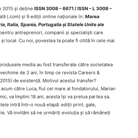
n 2015 și deține
ISSN 3008 – 6671 / ISSN – L 3008 –
lă (.com) și 9 ediții online naționale în:
Marea
, Italia, Spania, Portugalia și Statele Unite ale
pentru antreprenori, companii și specialiști care
i local. Cu noi, povestea ta poate fi citită în cele mai
rodusele media au fost transferate către societatea
vechime de 2 ani, în timp ce revista Careers &
2015) de existență. Motivul acestui transfer?
 acum către Luca, fiul cel mare al fondatorului, Marian
 mic, va împlini 18 ani, acesta își va prelua partea sa.
le intră într-o nouă etapă: ediții print, gale,
e. Vă invităm să ne urmăriți evoluția și să rămâneți