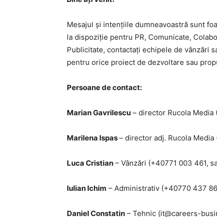
Mesajul și intențiile dumneavoastră sunt foa
la dispoziție pentru PR, Comunicate, Colabor
Publicitate, contactați echipele de vânzări s
pentru orice proiect de dezvoltare sau prop
Persoane de contact:
Marian Gavrilescu
– director Rucola Media
Marilena Ispas
– director adj. Rucola Media
Luca Cristian
– Vânzări (+40771 003 461, 
Iulian Ichim
– Administrativ (+40770 437 8
Daniel Constatin
– Tehnic (it@careers-bus