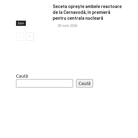
Seceta oprește ambele reactoare
de la Cernavodă, în premieră
pentru centrala nucleară
Stiri
30 iulie 2026
Caută
Caută