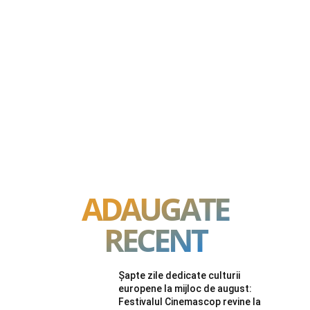
ADAUGATE
RECENT
Șapte zile dedicate culturii
europene la mijloc de august:
Festivalul Cinemascop revine la