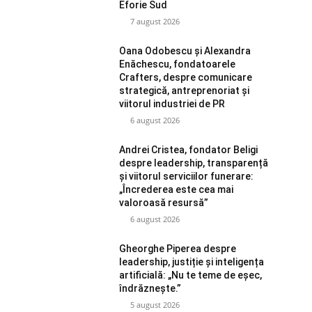
Eforie Sud
7 august 2026
Oana Odobescu și Alexandra
Enăchescu, fondatoarele
Crafters, despre comunicare
strategică, antreprenoriat și
viitorul industriei de PR
6 august 2026
Andrei Cristea, fondator Beligi
despre leadership, transparență
și viitorul serviciilor funerare:
„Încrederea este cea mai
valoroasă resursă”
6 august 2026
Gheorghe Piperea despre
leadership, justiție și inteligența
artificială: „Nu te teme de eșec,
îndrăznește.”
5 august 2026