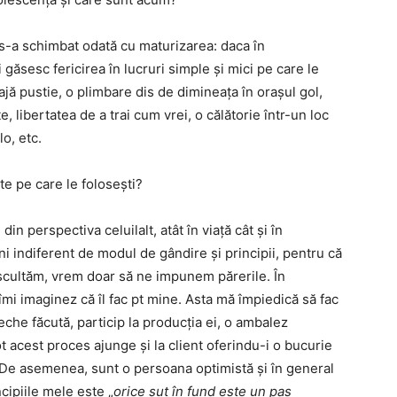
s-a schimbat odată cu maturizarea: daca în
găsesc fericirea în lucruri simple și mici pe care le
jă pustie, o plimbare dis de dimineața în orașul gol,
, libertatea de a trai cum vrei, o călătorie într-un loc
o, etc.
ate pe care le folosești?
n perspectiva celuilalt, atât în viață cât și în
ni indiferent de modul de gândire și principii, pentru că
ascultăm, vrem doar să ne impunem părerile. În
 îmi imaginez că îl fac pt mine. Asta mă împiedică să fac
reche făcută, particip la producția ei, o ambalez
t acest proces ajunge și la client oferindu-i o bucurie
i. De asemenea, sunt o persoana optimistă și în general
cipiile mele este „
orice șut în fund este un pas