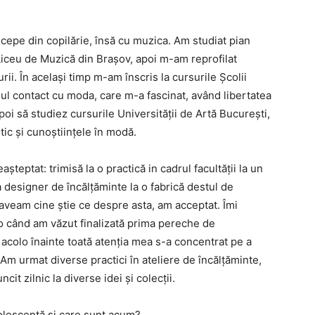
epe din copilărie, însă cu muzica. Am studiat pian
 Liceu de Muzică din Brașov, apoi m-am reprofilat
rii. În același timp m-am înscris la cursurile Școlii
l contact cu moda, care m-a fascinat, având libertatea
oi să studiez cursurile Universității de Artă București,
tic și cunoștiințele în modă.
teptat: trimisă la o practică in cadrul facultății la un
 designer de încălțăminte la o fabrică destul de
veam cine știe ce despre asta, am acceptat. Îmi
o când am văzut finalizată prima pereche de
 acolo înainte toată atenția mea s-a concentrat pe a
m urmat diverse practici în ateliere de încălțăminte,
t zilnic la diverse idei și colecții.
dolescență și care sunt acum?