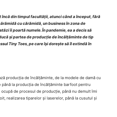
încă din timpul facultăţii, atunci când a început, fără
 cărămidă cu cărămidă, un business în zona de
stăzi îi poartă numele. În pandemie, ea a decis să
ducă şi partea de producţie de încălţăminte de tip
sul Tiny Toes, pe care îşi doreşte să îl extindă în
ază producția de încălțăminte, de la modele de damă cu
ce până la producția de încălțăminte barfoot pentru
se ocupă de procesul de producție, până nu demult îmi
it, realizarea tiparelor și laserelor, până la cusutul și