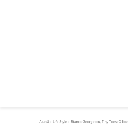
ACASA
DESPRE
CAREERS
BUSI
Acasă
Life Style
Bianca Georgescu, Tiny Toes: O libe