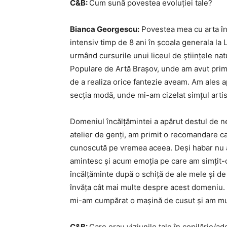
C&B:
Cum sună povestea evoluției tale?
Bianca Georgescu:
Povestea mea cu arta înc
intensiv timp de 8 ani în școala generala la
urmând cursurile unui liceul de științele natu
Populare de Artă Brașov, unde am avut primu
de a realiza orice fantezie aveam. Am ales ap
secția modă, unde mi-am cizelat simțul artis
Domeniul încălțămintei a apărut destul de neaș
atelier de genți, am primit o recomandare ca
cunoscută pe vremea aceea. Deși habar nu a
amintesc și acum emoția pe care am simțit-
încălțăminte după o schiță de ale mele și de
învăța cât mai multe despre acest domeniu. A
mi-am cumpărat o mașină de cusut și am munci
C&B:
Care erau viziunile tale în copilărie/a