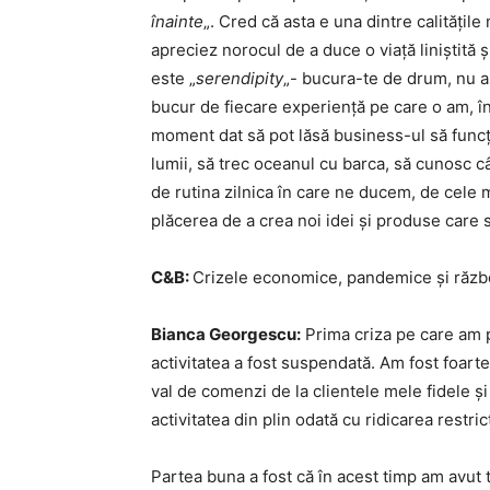
înainte
„. Cred că asta e una dintre calitățil
apreciez norocul de a duce o viață liniștită 
este „
serendipity
„- bucura-te de drum, nu aș
bucur de fiecare experiență pe care o am, în
moment dat să pot lăsă business-ul să funcți
lumii, să trec oceanul cu barca, să cunosc câ
de rutina zilnica în care ne ducem, de cele m
plăcerea de a crea noi idei și produse care s
C&B:
Crizele economice, pandemice și războa
Bianca Georgescu:
Prima criza pe care am p
activitatea a fost suspendată. Am fost foart
val de comenzi de la clientele mele fidele și
activitatea din plin odată cu ridicarea restricț
Partea buna a fost că în acest timp am avut 