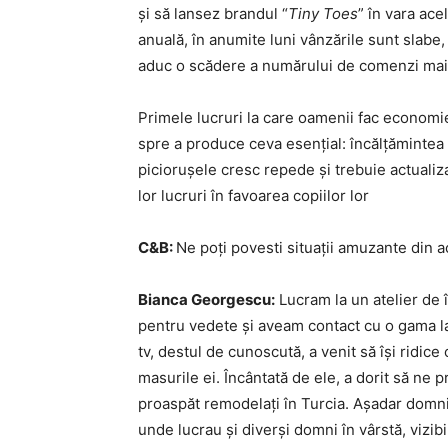
și să lansez brandul “
Tiny Toes
” în vara ace
anuală, în anumite luni vânzările sunt slabe,
aduc o scădere a numărului de comenzi mai a
Primele lucruri la care oamenii fac econom
spre a produce ceva esențial: încălțămintea
piciorușele cresc repede și trebuie actualizaț
lor lucruri în favoarea copiilor lor
C&B:
Ne poți povesti situații amuzante din act
Bianca Georgescu:
Lucram la un atelier de 
pentru vedete și aveam contact cu o gama lar
tv, destul de cunoscută, a venit să își ridic
masurile ei. Încântată de ele, a dorit să ne p
proaspăt remodelați în Turcia. Așadar domniș
unde lucrau și diverși domni în vârstă, vizib