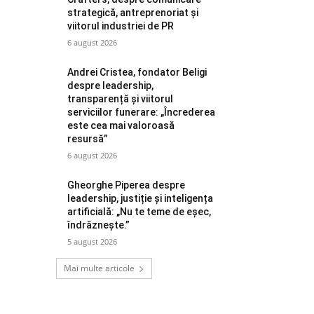
strategică, antreprenoriat și
viitorul industriei de PR
6 august 2026
Andrei Cristea, fondator Beligi
despre leadership,
transparență și viitorul
serviciilor funerare: „Încrederea
este cea mai valoroasă
resursă”
6 august 2026
Gheorghe Piperea despre
leadership, justiție și inteligența
artificială: „Nu te teme de eșec,
îndrăznește.”
5 august 2026
Mai multe articole