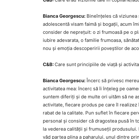
Bianca Georgescu:
Bineînțeles că viziunea 
adolescentă visam faimă și bogații, acum îmi 
consider de neprețuit: o zi frumoasă pe o pla
iubire adevarata, o familie frumoasa, sănătate
nou și emoția descoperirii poveștilor de acol
C&B:
Care sunt principiile de viață și activit
Bianca Georgescu:
Încerc să privesc mereu di
activitatea mea: încerc să îi înțeleg pe oame
suntem diferiți și de multe ori uităm să ne 
activitate, fiecare produs pe care îl realizez
rabat de la calitate. Pun suflet în fiecare pe
personal și consider că dragostea pusă în to
la vederea calității și frumuseții produsulu
văd partea plina a paharului, unul dintre prin