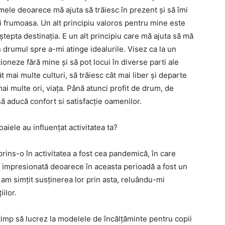
e mele deoarece mă ajuta să trăiesc în prezent și să îmi
și frumoasa. Un alt principiu valoros pentru mine este
tepta destinația. E un alt principiu care mă ajuta să mă
 drumul spre a-mi atinge idealurile. Visez ca la un
oneze fără mine și să pot locui în diverse parti ale
t mai multe culturi, să trăiesc cât mai liber și departe
ai multe ori, viața. Până atunci profit de drum, de
ă aducă confort si satisfacție oamenilor.
iele au influențat activitatea ta?
rins-o în activitatea a fost cea pandemică, în care
e impresionată deoarece în aceasta perioadă a fost un
 am simțit susținerea lor prin asta, reluându-mi
iilor.
timp să lucrez la modelele de încălțăminte pentru copii