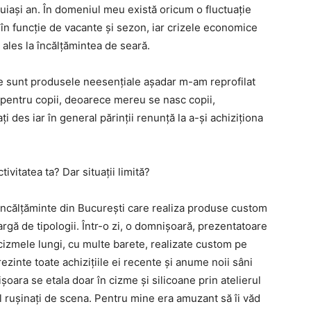
luiași an. În domeniul meu există oricum o fluctuație
 în funcție de vacante și sezon, iar crizele economice
les la încălțămintea de seară.
ie sunt produsele neesențiale așadar m-am reprofilat
 pentru copii, deoarece mereu se nasc copii,
i des iar în general părinții renunță la a-și achiziționa
ivitatea ta? Dar situații limită?
încălțăminte din București care realiza produse custom
gă de tipologii. Într-o zi, o domnișoară, prezentatoare
e cizmele lungi, cu multe barete, realizate custom pe
rezinte toate achizițiile ei recente și anume noii sâni
oara se etala doar în cizme și silicoane prin atelierul
il rușinați de scena. Pentru mine era amuzant să îi văd