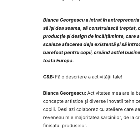
Bianca Georgescu a intrat în antreprenoriat 
să îşi dea seama, să construiască treptat,
producţie şi design de încălţăminte, care a
scaleze afacerea deja existentă şi să intro
barefoot pentru copii, creând astfel busines
toată Europa.
C&B:
Fă o descriere a activității tale!
Bianca Georgescu:
Activitatea mea are la b
concepte artistice și diverse inovații tehni
copiii. Deși azi colaborez cu ateliere care 
reveneau mie majoritatea sarcinilor, de la cro
finisatul produselor.