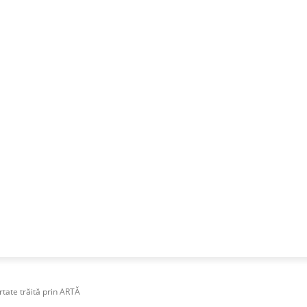
NESS
FRACTIONAL
SPECIAL GUEST
PUBLICITATE
rtate trăită prin ARTĂ