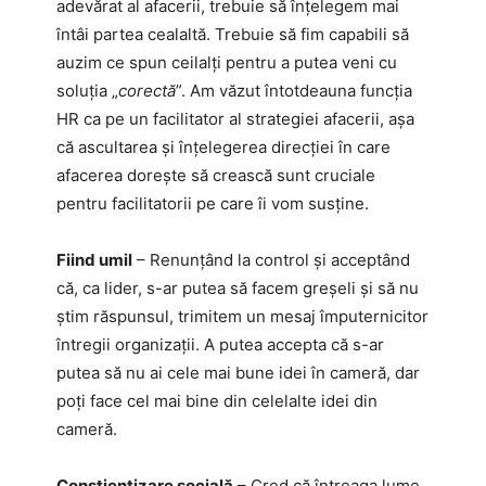
adevărat al afacerii, trebuie să înțelegem mai
întâi partea cealaltă. Trebuie să fim capabili să
auzim ce spun ceilalți pentru a putea veni cu
soluția „
corectă
”. Am văzut întotdeauna funcția
HR ca pe un facilitator al strategiei afacerii, așa
că ascultarea și înțelegerea direcției în care
afacerea dorește să crească sunt cruciale
pentru facilitatorii pe care îi vom susține.
Fiind umil
– Renunțând la control și acceptând
că, ca lider, s-ar putea să facem greșeli și să nu
știm răspunsul, trimitem un mesaj împuternicitor
întregii organizații. A putea accepta că s-ar
putea să nu ai cele mai bune idei în cameră, dar
poți face cel mai bine din celelalte idei din
cameră.
Conștientizare socială
– Cred că întreaga lume