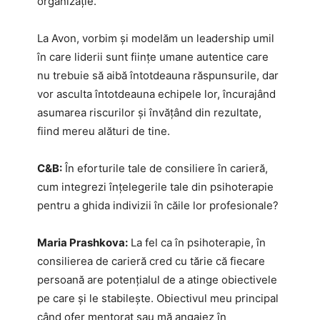
organizație.
La Avon, vorbim și modelăm un leadership umil
în care liderii sunt ființe umane autentice care
nu trebuie să aibă întotdeauna răspunsurile, dar
vor asculta întotdeauna echipele lor, încurajând
asumarea riscurilor și învățând din rezultate,
fiind mereu alături de tine.
C&B:
În eforturile tale de consiliere în carieră,
cum integrezi înțelegerile tale din psihoterapie
pentru a ghida indivizii în căile lor profesionale?
Maria Prashkova:
La fel ca în psihoterapie, în
consilierea de carieră cred cu tărie că fiecare
persoană are potențialul de a atinge obiectivele
pe care și le stabilește. Obiectivul meu principal
când ofer mentorat sau mă angajez în