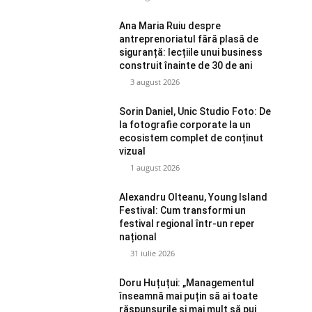
Ana Maria Ruiu despre
antreprenoriatul fără plasă de
siguranță: lecțiile unui business
construit înainte de 30 de ani
3 august 2026
Sorin Daniel, Unic Studio Foto: De
la fotografie corporate la un
ecosistem complet de conținut
vizual
1 august 2026
Alexandru Olteanu, Young Island
Festival: Cum transformi un
festival regional într-un reper
național
31 iulie 2026
Doru Huțuțui: „Managementul
înseamnă mai puțin să ai toate
răspunsurile și mai mult să pui