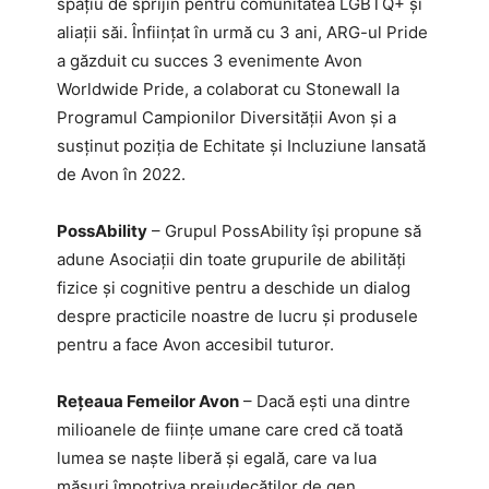
spațiu de sprijin pentru comunitatea LGBTQ+ și
aliații săi. Înființat în urmă cu 3 ani, ARG-ul Pride
a găzduit cu succes 3 evenimente Avon
Worldwide Pride, a colaborat cu Stonewall la
Programul Campionilor Diversității Avon și a
susținut poziția de Echitate și Incluziune lansată
de Avon în 2022.
PossAbility
– Grupul PossAbility își propune să
adune Asociații din toate grupurile de abilități
fizice și cognitive pentru a deschide un dialog
despre practicile noastre de lucru și produsele
pentru a face Avon accesibil tuturor.
Rețeaua Femeilor Avon
– Dacă ești una dintre
milioanele de ființe umane care cred că toată
lumea se naște liberă și egală, care va lua
măsuri împotriva prejudecăților de gen,