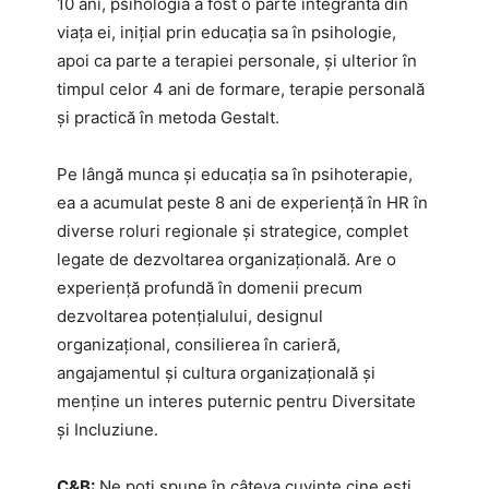
10 ani, psihologia a fost o parte integrantă din
viața ei, inițial prin educația sa în psihologie,
apoi ca parte a terapiei personale, și ulterior în
timpul celor 4 ani de formare, terapie personală
și practică în metoda Gestalt.
Pe lângă munca și educația sa în psihoterapie,
ea a acumulat peste 8 ani de experiență în HR în
diverse roluri regionale și strategice, complet
legate de dezvoltarea organizațională. Are o
experiență profundă în domenii precum
dezvoltarea potențialului, designul
organizațional, consilierea în carieră,
angajamentul și cultura organizațională și
menține un interes puternic pentru Diversitate
și Incluziune.
C&B:
Ne poți spune în câteva cuvinte cine ești