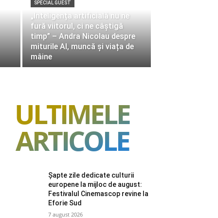
SPECIAL GUEST
„Inteligența artificială nu ne
fură viitorul, ci ne câștigă
timp” – Andra Nicolau despre
miturile AI, muncă și viața de
mâine
ULTIMELE
ARTICOLE
Șapte zile dedicate culturii
europene la mijloc de august:
Festivalul Cinemascop revine la
Eforie Sud
7 august 2026