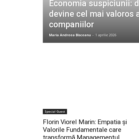
Economia suspiciunii: 
devine cel mai valoros a
companiilor
Maria Andreea Bisceanu
-
1 aprilie 2026
Special Guest
Florin Viorel Marin: Empatia și
Valorile Fundamentale care
transformă Managementul