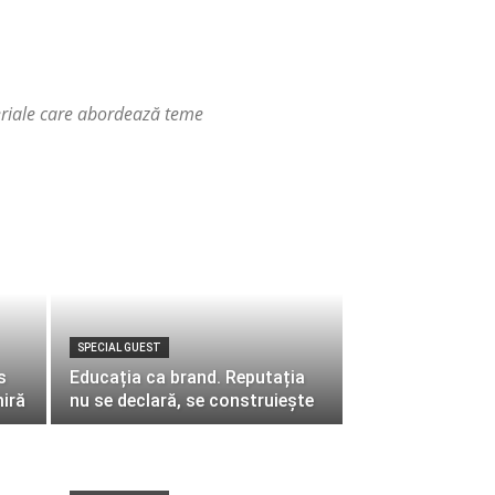
riale care abordează teme
SPECIAL GUEST
s
Educația ca brand. Reputația
miră
nu se declară, se construiește