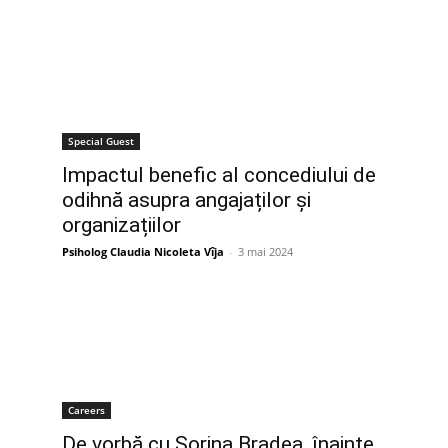
Special Guest
Impactul benefic al concediului de
odihnă asupra angajaților și
organizațiilor
Psiholog Claudia Nicoleta Vîja
-
3 mai 2024
Careers
De vorbă cu Sorina Bradea, înainte