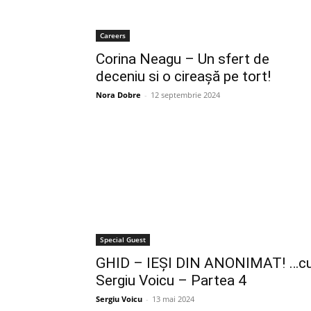
Careers
Corina Neagu – Un sfert de
deceniu si o cireașă pe tort!
Nora Dobre
-
12 septembrie 2024
Special Guest
GHID – IEȘI DIN ANONIMAT! …c
Sergiu Voicu – Partea 4
Sergiu Voicu
-
13 mai 2024