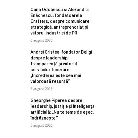
Oana Odobescu și Alexandra
Enăchescu, fondatoarele
Crafters, despre comunicare
strategică, antreprenoriat și
viitorul industriei de PR
6 august 2026
Andrei Cristea, fondator Beligi
despre leadership,
transparență și viitorul
serviciilor funerare:
„Încrederea este cea mai
valoroasă resursă”
6 august 2026
Gheorghe Piperea despre
leadership, justiție și inteligența
artificială: „Nu te teme de eșec,
îndrăznește.”
5 august 2026