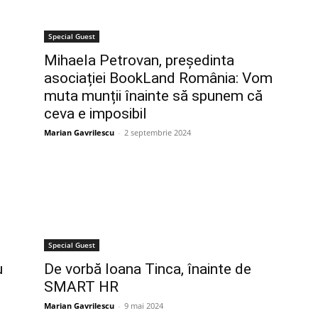
Special Guest
Mihaela Petrovan, președinta
asociației BookLand România: Vom
muta munții înainte să spunem că
ceva e imposibil
Marian Gavrilescu
-
2 septembrie 2024
Special Guest
u
De vorbă Ioana Tinca, înainte de
SMART HR
Marian Gavrilescu
-
9 mai 2024