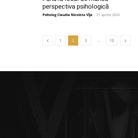
perspectiva psihologică
Psiholog Claudia Nicoleta Vîja
-
21 aprilie 2024
...
1
2
3
10