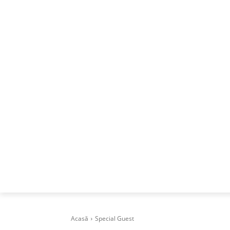
ACASA
DESPRE
CAREERS
BUSI
Acasă
Special Guest