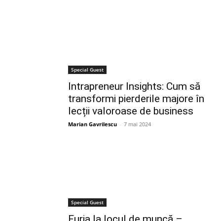
Special Guest
Intrapreneur Insights: Cum să
transformi pierderile majore în
lecții valoroase de business
Marian Gavrilescu
-
7 mai 2024
Special Guest
Furia la locul de muncă –