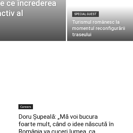
de ce încrederea
ctiv al
SPECIAL GUEST
Turismul românesc la
momentul reconfigurării
traseului
Careers
Doru Șupeală: „Mă voi bucura
foarte mult, când o idee născută în
România va cuceri lumea, ca