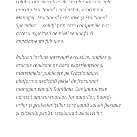
colaborare executive. Aici explorăm concepte
precum
Fractional Leadership
,
Fractional
Manager
,
Fractional Executive
și
Fractional
Specialist
— soluții prin care companiile pot
accesa expertiză de nivel senior fără
angajamente full-time.
Rubrica include interviuri exclusive, analize și
articole realizate pe baza experiențelor și
materialelor publicate pe Fractional.ro,
platforma dedicată pieței de fractional
management din România. Conținutul este
adresat antreprenorilor, fondatorilor, board-
urilor și profesioniștilor care caută soluții flexibile
și eficiente pentru creșterea businessului.