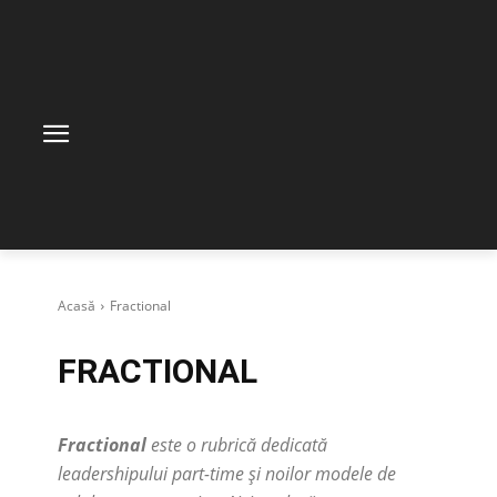
Acasă
Fractional
FRACTIONAL
Fractional
este o rubrică dedicată
leadershipului part-time și noilor modele de