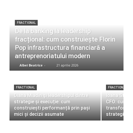
FRACTIONAL
De la banking la leadership
fracțional: cum construiește Florin
Pop infrastructura financiară a
antreprenoriatului modern
Albei Beatrice
-
21 aprilie 2026
FRACTIONAL
FRACTIONAL
Diana Mladin și leadershipul dintre
Ioana Stroic
strategie și execuție: cum
CFO: cum po
construiești performanță prin pași
transforme h
mici și decizii asumate
strategice