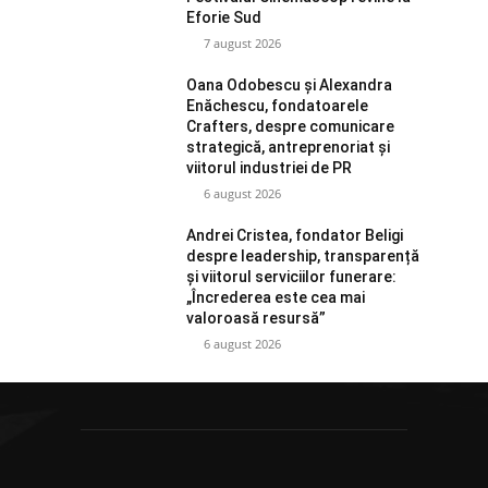
Eforie Sud
7 august 2026
Oana Odobescu și Alexandra
Enăchescu, fondatoarele
Crafters, despre comunicare
strategică, antreprenoriat și
viitorul industriei de PR
6 august 2026
Andrei Cristea, fondator Beligi
despre leadership, transparență
și viitorul serviciilor funerare:
„Încrederea este cea mai
valoroasă resursă”
6 august 2026