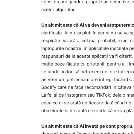
sens, nu are gânduri proprii sau obiective, ci
acelor algoritmi.
Un alt mit este că AI va deveni atotputernic
clarificate. AI nu va pluti în aer și nu ne 
respirăm. Va arăta, cel mai probabil, exact c
laptopurile noastre, în aplicațiile instalate 
răspunsuri de la aceste aplicații va fi dife
multe poze făcute cu prietenii, pentru a-l îm
secunde, în loc să petrecem noi ore întregi
pe vremuri, petreceam ore întregi făcând CD
Spotify care ne face recomandări în câteva 
La fel și pe Instagram sau TikTok, deja o mar
ceea ce ni se arată de fiecare dată când ne 
obiceiurile și ne arată ce crede că ne va plă
Un alt mit este că AI învață pe cont propriu.
degrabă manual, în care inginerii trebuie să 