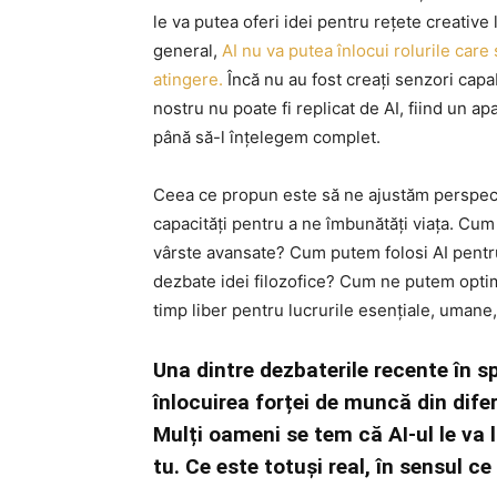
le va putea oferi idei pentru rețete creative 
general,
AI nu va putea înlocui rolurile care
atingere.
Încă nu au fost creați senzori capa
nostru nu poate fi replicat de AI, fiind un 
până să-l înțelegem complet.
Ceea ce propun este să ne ajustăm perspect
capacități pentru a ne îmbunătăți viața. Cum p
vârste avansate? Cum putem folosi AI pentr
dezbate idei filozofice? Cum ne putem optimi
timp liber pentru lucrurile esențiale, umane
Una dintre dezbaterile recente în s
înlocuirea forței de muncă din difer
Mulți oameni se tem că AI-ul le va
tu. Ce este totuși real, în sensul c