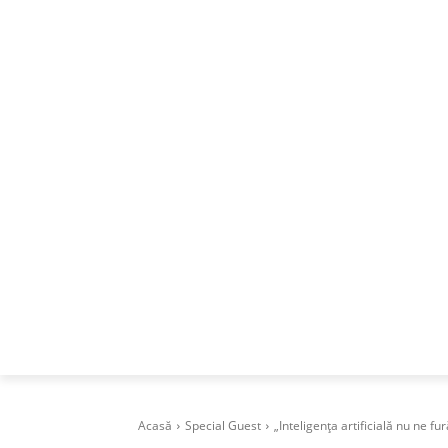
ACASA
DESPRE
CAREERS
BUSI
Acasă
Special Guest
„Inteligența artificială nu ne fur