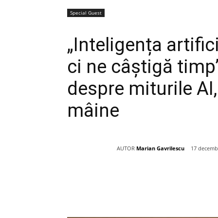
Special Guest
„Inteligența artific
ci ne câștigă tim
despre miturile AI
mâine
AUTOR
Marian Gavrilescu
17 decemb
Acțiune