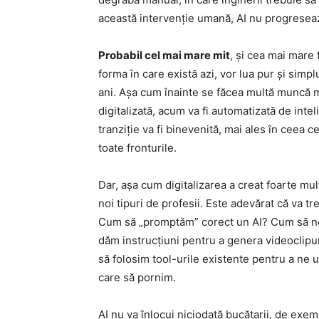
această intervenție umană, AI nu progresea
Probabil cel mai mare mit
, și cea mai mare 
forma în care există azi, vor lua pur și simpl
ani. Așa cum înainte se făcea multă muncă ma
digitalizată, acum va fi automatizată de intel
tranziție va fi binevenită, mai ales în ceea 
toate fronturile.
Dar, așa cum digitalizarea a creat foarte mult
noi tipuri de profesii. Este adevărat că va
Cum să „promptăm” corect un AI? Cum să ne
dăm instrucțiuni pentru a genera videoclipu
să folosim tool-urile existente pentru a ne 
care să pornim.
AI nu va înlocui niciodată bucătarii, de exem