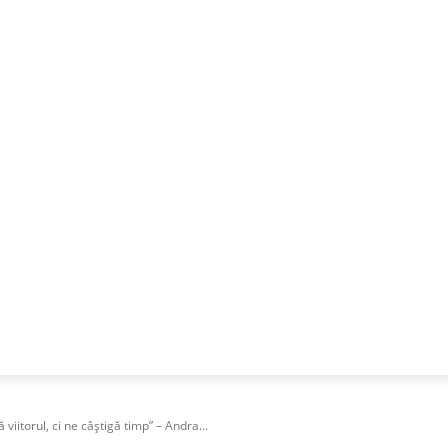
NESS
FRACTIONAL
SPECIAL GUEST
PUBLICITATE
ă viitorul, ci ne câștigă timp” – Andra...