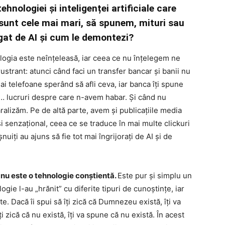
hnologiei și inteligenței artificiale care
 sunt cele mai mari, să spunem, mituri sau
legat de AI și cum le demontezi?
logia este neînțeleasă, iar ceea ce nu înțelegem ne
ustrant: atunci când faci un transfer bancar și banii nu
 dai telefoane sperând să afli ceva, iar banca îți spune
 lucruri despre care n-avem habar. Și când nu
aralizăm. Pe de altă parte, avem și publicațiile media
și senzațional, ceea ce se traduce în mai multe clickuri
uiți au ajuns să fie tot mai îngrijorați de AI și de
nu este o tehnologie conștientă.
Este pur și simplu un
gie l-au „hrănit” cu diferite tipuri de cunoștințe, iar
e. Dacă îi spui să îți zică că Dumnezeu există, îți va
 zică că nu există, îți va spune că nu există. În acest