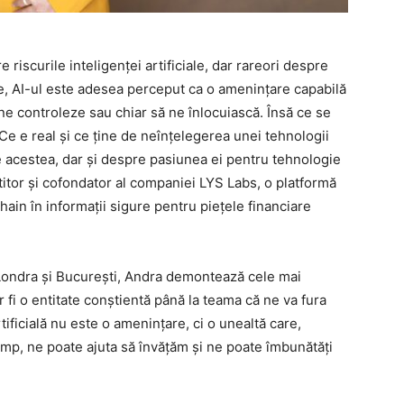
 riscurile inteligenței artificiale, dar rareori despre
ce, AI-ul este adesea perceput ca o amenințare capabilă
ne controleze sau chiar să ne înlocuiască. Însă ce se
Ce e real și ce ține de neînțelegerea unei tehnologii
e acestea, dar și despre pasiunea ei pentru tehnologie
titor și cofondator al companiei LYS Labs, o platformă
in în informații sigure pentru piețele financiare
, Londra și București, Andra demontează cele mai
r fi o entitate conștientă până la teama că ne va fura
rtificială nu este o amenințare, ci o unealtă care,
imp, ne poate ajuta să învățăm și ne poate îmbunătăți