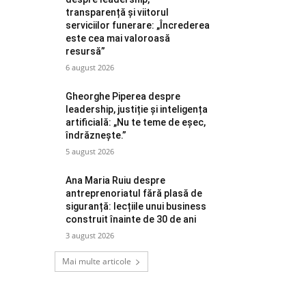
transparență și viitorul
serviciilor funerare: „Încrederea
este cea mai valoroasă
resursă”
6 august 2026
Gheorghe Piperea despre
leadership, justiție și inteligența
artificială: „Nu te teme de eșec,
îndrăznește.”
5 august 2026
Ana Maria Ruiu despre
antreprenoriatul fără plasă de
siguranță: lecțiile unui business
construit înainte de 30 de ani
3 august 2026
Mai multe articole