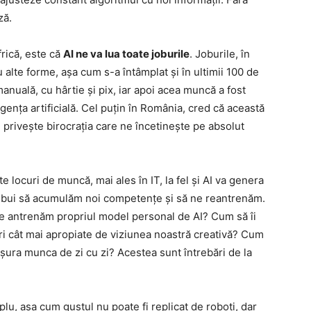
ză.
frică, este că
AI ne va lua toate joburile
. Joburile, în
u alte forme, așa cum s-a întâmplat și în ultimii 100 de
nuală, cu hârtie și pix, iar apoi acea muncă a fost
igența artificială. Cel puțin în România, cred că această
ce privește birocrația care ne încetinește pe absolut
e locuri de muncă, mai ales în IT, la fel și AI va genera
 trebui să acumulăm noi competențe și să ne reantrenăm.
 antrenăm propriul model personal de AI? Cum să îi
ri cât mai apropiate de viziunea noastră creativă? Cum
ușura munca de zi cu zi? Acestea sunt întrebări de la
plu, așa cum gustul nu poate fi replicat de roboți, dar