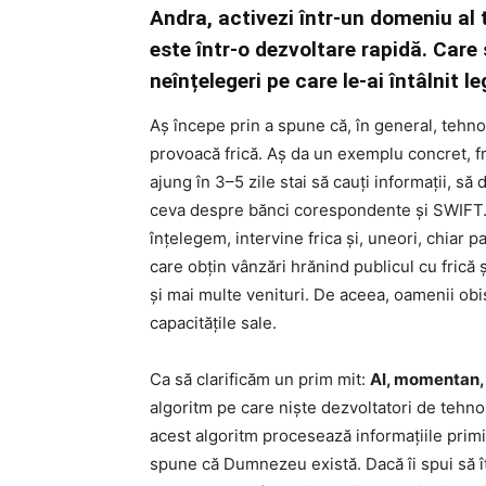
Andra, activezi într-un domeniu al te
este într-o dezvoltare rapidă. Care
neînțelegeri pe care le-ai întâlnit 
Aș începe prin a spune că, în general, tehno
provoacă frică. Aș da un exemplu concret, fr
ajung în 3–5 zile stai să cauți informații, să
ceva despre bănci corespondente și SWIFT…
înțelegem, intervine frica și, uneori, chiar p
care obțin vânzări hrănind publicul cu frică 
și mai multe venituri. De aceea, oamenii obișn
capacitățile sale.
Ca să clarificăm un prim mit:
AI, momentan, 
algoritm pe care niște dezvoltatori de tehnolo
acest algoritm procesează informațiile primit
spune că Dumnezeu există. Dacă îi spui să îți