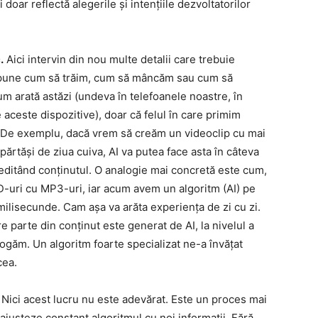
 doar reflectă alegerile și intențiile dezvoltatorilor
.
Aici intervin din nou multe detalii care trebuie
va spune cum să trăim, cum să mâncăm sau cum să
um arată astăzi (undeva în telefoanele noastre, în
pe aceste dispozitive), doar că felul în care primim
rit. De exemplu, dacă vrem să creăm un videoclip cu mai
părtăși de ziua cuiva, AI va putea face asta în câteva
 editând conținutul. O analogie mai concretă este cum,
-uri cu MP3-uri, iar acum avem un algoritm (AI) pe
milisecunde. Cam așa va arăta experiența de zi cu zi.
e parte din conținut este generat de AI, la nivelul a
logăm. Un algoritm foarte specializat ne-a învățat
cea.
Nici acest lucru nu este adevărat. Este un proces mai
ajusteze constant algoritmul cu noi informații. Fără