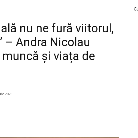
C
ială nu ne fură viitorul,
p” – Andra Nicolau
, muncă și viața de
rie 2025