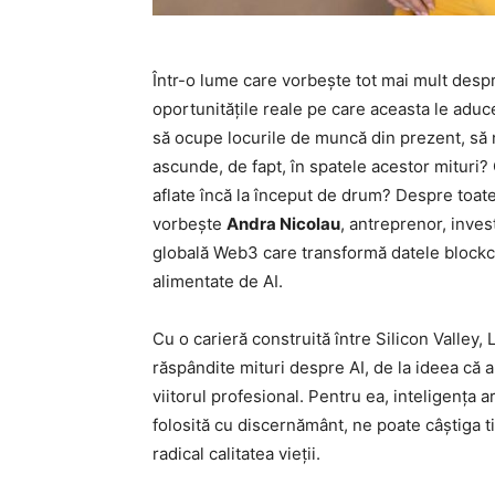
Într-o lume care vorbește tot mai mult despre
oportunitățile reale pe care aceasta le adu
să ocupe locurile de muncă din prezent, să 
ascunde, de fapt, în spatele acestor mituri? 
aflate încă la început de drum? Despre toat
vorbește
Andra Nicolau
, antreprenor, inves
globală Web3 care transformă datele blockcha
alimentate de AI.
Cu o carieră construită între Silicon Valley
răspândite mituri despre AI, de la ideea că a
viitorul profesional. Pentru ea, inteligența a
folosită cu discernământ, ne poate câștiga t
radical calitatea vieții.