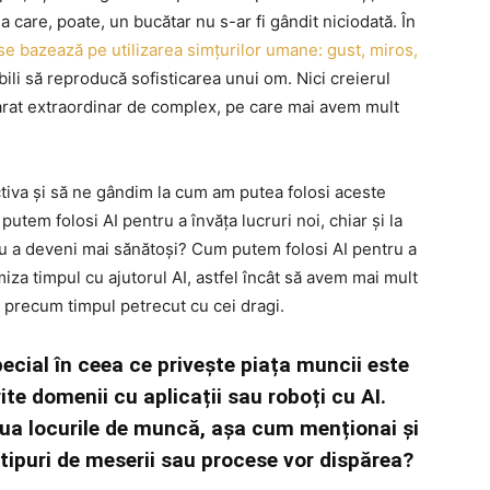
la care, poate, un bucătar nu s-ar fi gândit niciodată. În
 se bazează pe utilizarea simțurilor umane: gust, miros,
bili să reproducă sofisticarea unui om. Nici creierul
aparat extraordinar de complex, pe care mai avem mult
iva și să ne gândim la cum am putea folosi aceste
utem folosi AI pentru a învăța lucruri noi, chiar și la
u a deveni mai sănătoși? Cum putem folosi AI pentru a
za timpul cu ajutorul AI, astfel încât să avem mai mult
, precum timpul petrecut cu cei dragi.
pecial în ceea ce privește piața muncii este
ite domenii cu aplicații sau roboți cu AI.
 lua locurile de muncă, așa cum menționai și
e tipuri de meserii sau procese vor dispărea?