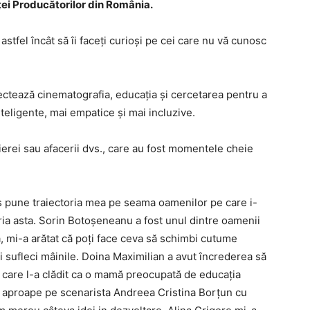
ței Producătorilor din România.
astfel încât să îi faceți curioși pe cei care nu vă cunosc
ctează cinematografia, educația și cercetarea pentru a
nteligente, mai empatice și mai incluzive.
arierei sau afacerii dvs., care au fost momentele cheie
 pune traiectoria mea pe seama oamenilor pe care i-
ria asta. Sorin Botoșeneanu a fost unul dintre oamenii
ă, mi-a arătat că poți face ceva să schimbi cutume
 sufleci mâinile. Doina Maximilian a avut încrederea să
e care l-a clădit ca o mamă preocupată de educația
o aproape pe scenarista Andreea Cristina Borțun cu