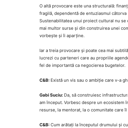
O altă provocare este una structurală: finan
fragilă, dependentă de entuziasmul câtorva o
Sustenabilitatea unui proiect cultural nu se 
mai multor surse și din construirea unei comun
vorbește și îi aparține.
Iar a treia provocare și poate cea mai subtilă
lucrezi cu parteneri care au propriile agend
fel de importantă ca negocierea bugetelor.
C&B:
Există un vis sau o ambiție care v-a gh
Gabi Suciu:
Da, să construiesc infrastructur
am început. Vorbesc despre un ecosistem în c
resurse, la mentorat, la o comunitate care îl 
C&B:
Cum arătați la începutul drumului și cu