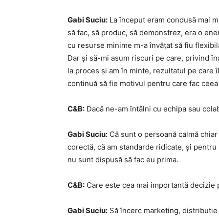
Gabi Suciu:
La început eram condusă mai mul
să fac, să produc, să demonstrez, era o ener
cu resurse minime m-a învățat să fiu flexibil
Dar și să-mi asum riscuri pe care, privind în
la proces și am în minte, rezultatul pe care î
continuă să fie motivul pentru care fac ceea 
C&B:
Dacă ne-am întâlni cu echipa sau colab
Gabi Suciu:
Că sunt o persoană calmă chiar și
corectă, că am standarde ridicate, și pentru 
nu sunt dispusă să fac eu prima.
C&B:
Care este cea mai importantă decizie pe
Gabi Suciu:
Să încerc marketing, distribuție