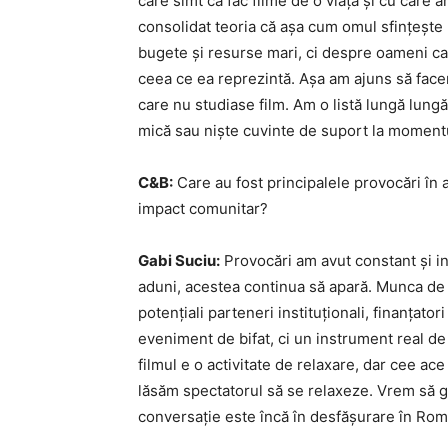
care simt că fac filme de o viață și cu care 
consolidat teoria că așa cum omul sfințește l
bugete și resurse mari, ci despre oameni ca
ceea ce ea reprezintă. Așa am ajuns să face
care nu studiase film. Am o listă lungă lungă 
mică sau niște cuvinte de suport la momentul
C&B:
Care au fost principalele provocări în 
impact comunitar?
Gabi Suciu:
Provocări am avut constant și in
aduni, acestea continua să apară. Munca de
potențiali parteneri instituționali, finanțator
eveniment de bifat, ci un instrument real de
filmul e o activitate de relaxare, dar cee a
lăsăm spectatorul să se relaxeze. Vrem să gâ
conversație este încă în desfășurare în Rom