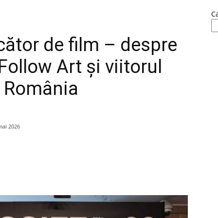
C
cător de film – despre
Follow Art și viitorul
n România
mai 2026