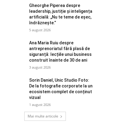
Gheorghe Piperea despre
leadership, justiție și inteligența
artificială: „Nu te teme de eșec,
îndrăznește.”
5 august 2026
Ana Maria Ruiu despre
antreprenoriatul fără plasă de
siguranță: lecțiile unui business
construit înainte de 30 de ani
3 august 2026
Sorin Daniel, Unic Studio Foto:
De la fotografie corporate la un
ecosistem complet de conținut
vizual
1 august 2026
Mai multe articole