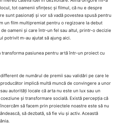
am mereu câteva idei in dezvoltare. Alina Grigore mi-a
ocul, tot oamenii sfințesc și filmul, că nu e despre
re sunt pasionați și vor să vadă povestea spusă pentru
m un film multipremiat pentru o regizoare la debut
de oameni și care într-un fel sau altul, printr-o decizie
 potrivit m-au ajutat să ajung aici.
a transforma pasiunea pentru artă într-un proiect cu
different de numărul de premii sau validări pe care le
 producător implică multă muncă de convingere a unor
i sau autorități locale că arta nu este un lux sau un
 coeziune și transformare socială. Există percepția că
ce încercăm să facem prin proiectele noastre este să nu
ndească, să dezbată, să fie viu și activ. Această
ânia.