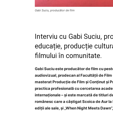
Gabi Suciu, producător de film
Interviu cu Gabi Suciu, pr
educație, producție cultur
filmului în comunitate.
Gabi Suciu este producător de film cu peste
audiovizual, prodecan al Facultății de Fil
masterat Producție de Film și Conținut și 
practica profesională cu cercetarea acade
internaționale – și este marcată de titluri d
românesc care a câștigat Scoica de Aur la F
ediții ale sale, și „When Night Meets Dawn”