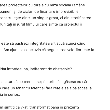
țarea proiectelor culturale cu miză socială rămâne
ameni și de cicluri de finanțare imprevizibile.
construiește dintr-un singur grant, ci din stratificarea
ități în jurul filmului care simte că proiectul îi
 este să păstrezi integritatea artistică atunci când
e. Am ajuns la concluzia că negocierea valorilor este la
idat întotdeauna, indiferent de obstacole?
a culturală pe care mi-aș fi dorit să o găsesc eu când
are un tânăr cu talent și fără rețele să aibă acces la
ia în serios.
m simțiți că v-ați transformat până în prezent?