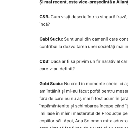
Și mai recent, este vice-președintă a Alian
C&B:
Cum v-ați descrie într-o singură frază, 
încă?
Gabi Suciu:
Sunt unul din oamenii care cone
contribui la dezvoltarea unei societăți mai i
C&B:
Dacă ar fi să privim un fir narativ al c
care v-au definit?
Gabi Suciu:
Nu cred în momente cheie, ci aș
am întâlnit și mi-au făcut poftă pentru mese
fără de care eu nu aș mai fi fost acum în țar
împământenite și schimbarea începe când îți
îmi lase în mâini masteratul de Producție p
copiilor săi. Apoi, Ada Solomon mi-a adus-