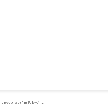
NESS
FRACTIONAL
SPECIAL GUEST
PUBLICITATE
e producția de film, Follow Art...