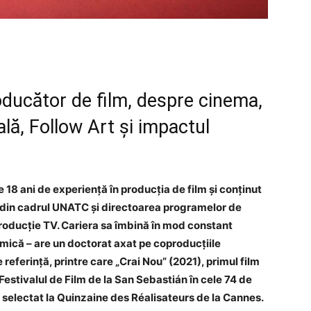
oducător de film, despre cinema,
ală, Follow Art și impactul
 18 ani de experiență în producția de film și conținut
m din cadrul UNATC și directoarea programelor de
Producție TV. Cariera sa îmbină în mod constant
mică – are un doctorat axat pe coproducțiile
e referință, printre care „Crai Nou” (2021), primul film
estivalul de Film de la San Sebastián în cele 74 de
, selectat la Quinzaine des Réalisateurs de la Cannes.