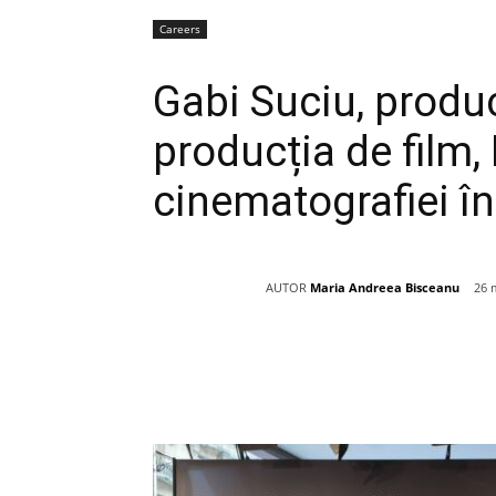
Careers
Gabi Suciu, produ
producția de film, 
cinematografiei î
AUTOR
Maria Andreea Bisceanu
26 
Acțiune