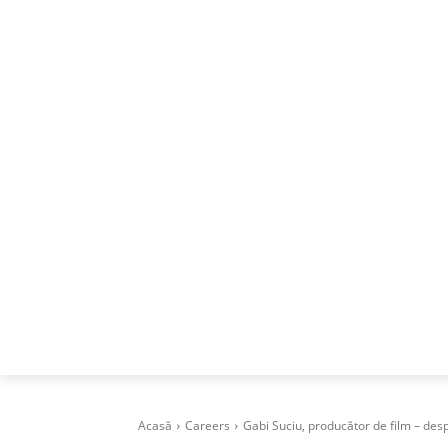
ACASA
DESPRE
CAREERS
BUSI
Acasă
Careers
Gabi Suciu, producător de film – despr