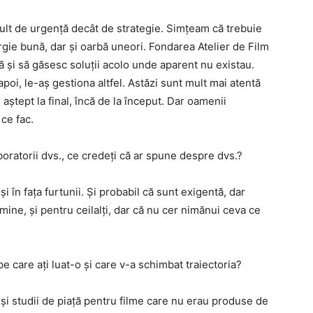
t de urgență decât de strategie. Simțeam că trebuie
gie bună, dar și oarbă uneori. Fondarea Atelier de Film
ă și să găsesc soluții acolo unde aparent nu existau.
apoi, le-aș gestiona altfel. Astăzi sunt mult mai atentă
l aștept la final, încă de la început. Dar oamenii
ce fac.
oratorii dvs., ce credeți că ar spune despre dvs.?
 în fața furtunii. Și probabil că sunt exigentă, dar
mine, și pentru ceilalți, dar că nu cer nimănui ceva ce
 care ați luat-o și care v-a schimbat traiectoria?
 și studii de piață pentru filme care nu erau produse de