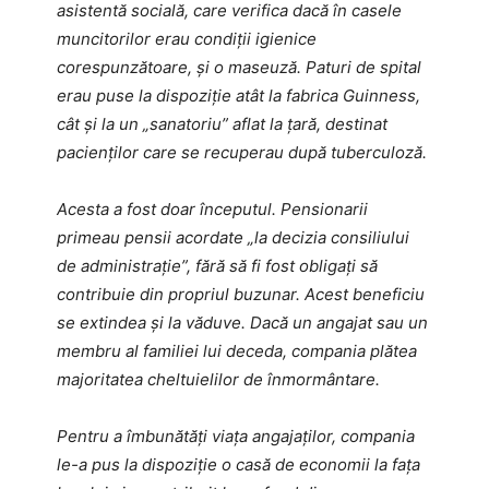
asistentă socială, care verifica dacă în casele
muncitorilor erau condiții igienice
corespunzătoare, și o maseuză. Paturi de spital
erau puse la dispoziție atât la fabrica Guinness,
cât și la un „sanatoriu” aflat la țară, destinat
pacienților care se recuperau după tuberculoză.
Acesta a fost doar începutul. Pensionarii
primeau pensii acordate „la decizia consiliului
de administrație”, fără să fi fost obligați să
contribuie din propriul buzunar. Acest beneficiu
se extindea și la văduve. Dacă un angajat sau un
membru al familiei lui deceda, compania plătea
majoritatea cheltuielilor de înmormântare.
Pentru a îmbunătăți viața angajaților, compania
le-a pus la dispoziție o casă de economii la fața