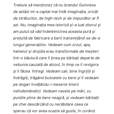
Trebuie să menționez că nu brandul Guinness
de astăzi mi-a captat mai întâi imaginația, oricât
de strălucitor, de high-tech și de impunător ar fi
azi. Nu, imaginația mea istorică și-a luat zborul și
am putut să văd îndeletnicirea aceasta pură și
prețuită de fabricare a berii transmițând-se de-a
lungul generațiilor. Vedeam cum orzul, apa,
hameiul și drojdia erau transformate de meșteri
într-o băutură care îi ținea pe bărbați departe de
nebunia cauzată de alcool, în timp ce îi revigora
și îi făcea întregi. Vedeam caii, bine îngrijiți și
îndrăgiți, trăgând butoaiele cu bere și îi vedeam
pe dogari învățându-i meserie tinerii
neîndemânatici. Vedeam navele pe mări, cu
punțile pline de bere neagră, și vedeam bărbații
pe chei descărcând cu nerăbdare ceea ce
sperau că vor avea ocazia să guste, în curând.