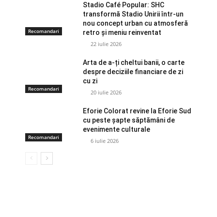
Stadio Café Popular: SHC
transformă Stadio Unirii într-un
nou concept urban cu atmosferă
Recomandari
retro și meniu reinventat
22 iulie 2026
Arta de a-ți cheltui banii, o carte
despre deciziile financiare de zi
cu zi
Recomandari
20 iulie 2026
Eforie Colorat revine la Eforie Sud
cu peste șapte săptămâni de
evenimente culturale
Recomandari
6 iulie 2026