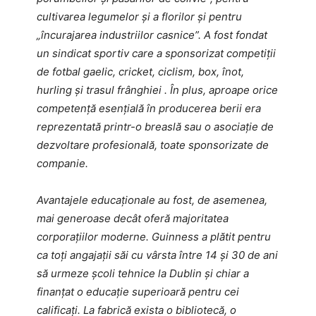
cultivarea legumelor și a florilor și pentru
„încurajarea industriilor casnice”.
A fost fondat
un sindicat sportiv care a sponsorizat competiții
de fotbal gaelic, cricket, ciclism, box, înot,
hurling și trasul frânghiei .
În plus, aproape orice
competență esențială în producerea berii era
reprezentată printr-o breaslă sau o asociație de
dezvoltare profesională, toate sponsorizate de
companie.
Avantajele educaționale au fost, de asemenea,
mai generoase decât oferă majoritatea
corporațiilor moderne. Guinness a plătit pentru
ca toți angajații săi cu vârsta între 14 și 30 de ani
să urmeze școli tehnice la Dublin și chiar a
finanțat o educație superioară pentru cei
calificați. La fabrică exista o bibliotecă, o