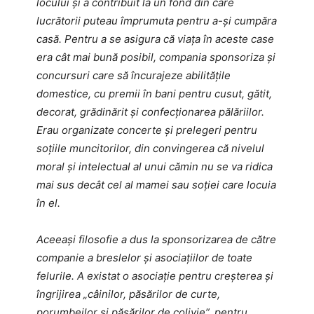
locului și a contribuit la un fond din care
lucrătorii puteau împrumuta pentru a-și cumpăra
casă. Pentru a se asigura că viața în aceste case
era cât mai bună posibil, compania sponsoriza și
concursuri care să încurajeze abilitățile
domestice, cu premii în bani pentru cusut, gătit,
decorat, grădinărit și confecționarea pălăriilor.
Erau organizate concerte și prelegeri pentru
soțiile muncitorilor, din convingerea că nivelul
moral și intelectual al unui cămin nu se va ridica
mai sus decât cel al mamei sau soției care locuia
în el.
Aceeași filosofie a dus la sponsorizarea de către
companie a breslelor și asociațiilor de toate
felurile. A existat o asociație pentru creșterea și
îngrijirea „câinilor, păsărilor de curte,
porumbeilor și păsărilor de colivie”, pentru