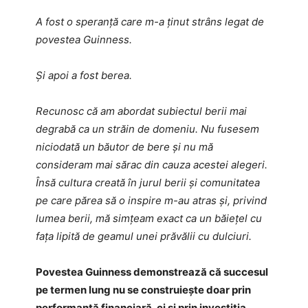
A fost o speranță care m-a ținut strâns legat de
povestea Guinness.
Și apoi a fost berea.
Recunosc că am abordat subiectul berii mai
degrabă ca un străin de domeniu. Nu fusesem
niciodată un băutor de bere și nu mă
consideram mai sărac din cauza acestei alegeri.
Însă cultura creată în jurul berii și comunitatea
pe care părea să o inspire m-au atras și, privind
lumea berii, mă simțeam exact ca un băiețel cu
fața lipită de geamul unei prăvălii cu dulciuri.
Povestea Guinness demonstrează că succesul
pe termen lung nu se construiește doar prin
performanță financiară, ci și prin investiția