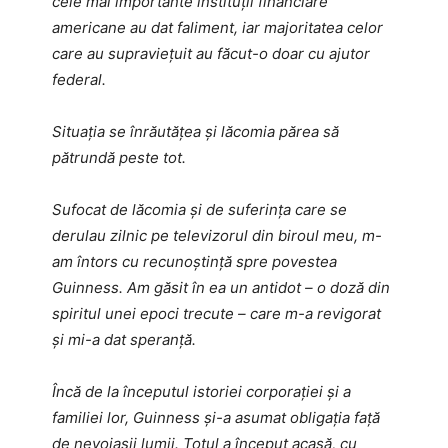
cele mai importante instituții financiare
americane au dat faliment, iar majoritatea celor
care au supraviețuit au făcut-o doar cu ajutor
federal.
Situația se înrăutățea și lăcomia părea să
pătrundă peste tot.
Sufocat de lăcomia și de suferința care se
derulau zilnic pe televizorul din biroul meu, m-
am întors cu recunoștință spre povestea
Guinness. Am găsit în ea un antidot – o doză din
spiritul unei epoci trecute – care m-a revigorat
și mi-a dat speranță.
Încă de la începutul istoriei corporației și a
familiei lor, Guinness și-a asumat obligația față
de nevoiașii lumii. Totul a început acasă, cu