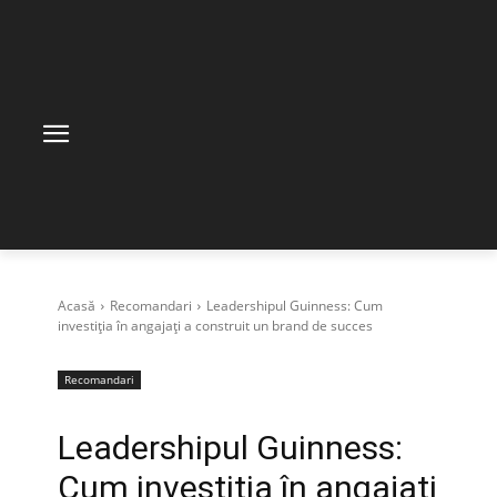
Acasă
Recomandari
Leadershipul Guinness: Cum
investiția în angajați a construit un brand de succes
Recomandari
Leadershipul Guinness:
Cum investiția în angajați