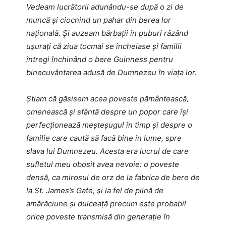
Vedeam lucrătorii adunându-se după o zi de
muncă și ciocnind un pahar din berea lor
națională. Și auzeam bărbații în puburi râzând
ușurați că ziua tocmai se încheiase și familii
întregi închinând o bere Guinness pentru
binecuvântarea adusă de Dumnezeu în viața lor.
Știam că găsisem acea poveste pământească,
omenească și sfântă despre un popor care își
perfecționează meșteșugul în timp și despre o
familie care caută să facă bine în lume, spre
slava lui Dumnezeu. Acesta era lucrul de care
sufletul meu obosit avea nevoie: o poveste
densă, ca mirosul de orz de la fabrica de bere de
la St. James’s Gate, și la fel de plină de
amărăciune și dulceață precum este probabil
orice poveste transmisă din generație în