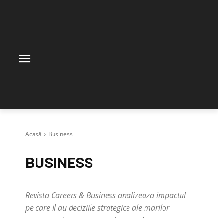
Acasă
Business
BUSINESS
Revista Careers & Business analizeaza impactul
pe care il au deciziile strategice ale marilor