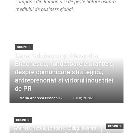
companii din Romania si de peste hotare asupra
mediului de business global.
BUSINESS
Oana Odobescu și Alexandra
Enăchescu, fondatoarele Crafters,
despre comunicare strategică,
antreprenoriat și viitorul industriei
de PR
Maria Andreea Bisceanu
-
6 august 2026
BUSINESS
BUSINESS
Andrei Cristea, fondator Beligi despre