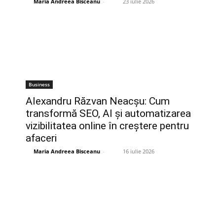
Maria Andreea Bisceanu
-
23 iulie 2026
Business
Alexandru Răzvan Neacșu: Cum
transformă SEO, AI și automatizarea
vizibilitatea online în creștere pentru
afaceri
Maria Andreea Bisceanu
-
16 iulie 2026