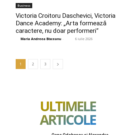
Business
Victoria Croitoru Daschevici, Victoria
Dance Academy: „Arta formează
caractere, nu doar performeri”
Maria Andreea Bisceanu
-
6 iulie 2026
1
2
3
ULTIMELE
ARTICOLE
Oana Odobescu și Alexandra