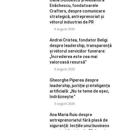
Enăchescu, fondatoarele
Crafters, despre comunicare
strategică, antreprenoriat și
viitorul industriei de PR
6 august 2026
Andrei Cristea, fondator Beligi
despre leadership, transparență
și viitorul serviciilor funerare:
„Încrederea este cea mai
valoroasă resursă”
6 august 2026
Gheorghe Piperea despre
leadership, justiție și inteligența
artificială: „Nu te teme de eșec,
îndrăznește.”
5 august 2026
Ana Maria Ruiu despre
antreprenoriatul fără plasă de
siguranță: lecțiile unui business