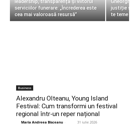
leadership, transparență și viitorul
Gheorghe Pi
serviciilor funerare: „Încrederea este
justiție și i
cea mai valoroasă resursă”
te teme de e
Business
Alexandru Olteanu, Young Island
Festival: Cum transformi un festival
regional într-un reper național
Maria Andreea Bisceanu
-
31 iulie 2026