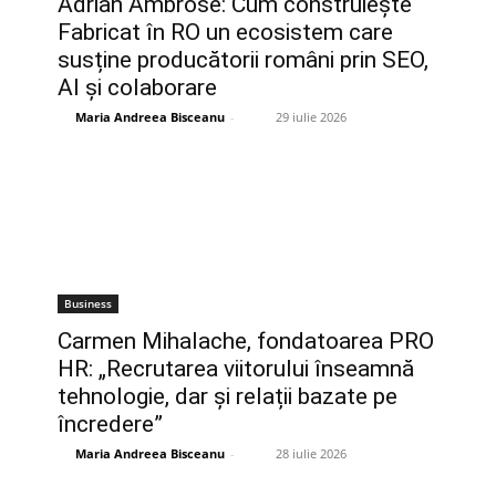
Adrian Ambrose: Cum construiește
Fabricat în RO un ecosistem care
susține producătorii români prin SEO,
AI și colaborare
Maria Andreea Bisceanu
-
29 iulie 2026
Business
Carmen Mihalache, fondatoarea PRO
HR: „Recrutarea viitorului înseamnă
tehnologie, dar și relații bazate pe
încredere”
Maria Andreea Bisceanu
-
28 iulie 2026