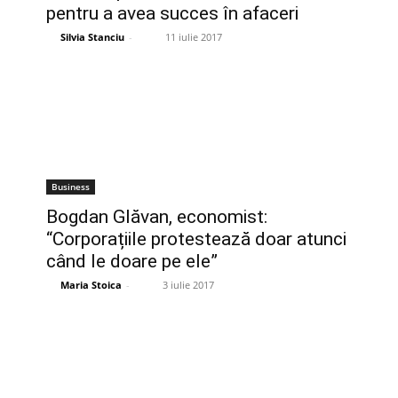
pentru a avea succes în afaceri
Silvia Stanciu
-
11 iulie 2017
Business
Bogdan Glăvan, economist:
“Corporațiile protestează doar atunci
când le doare pe ele”
Maria Stoica
-
3 iulie 2017