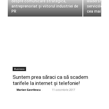
despre comunicare strategică,
leadership, 
antreprenoriat și viitorul industriei de
serviciilor f
PR
cea mai val
Business
Suntem prea săraci ca să scadem
tarifele la internet şi telefonie!
Marian Gavrilescu
-
11 octombrie 2017