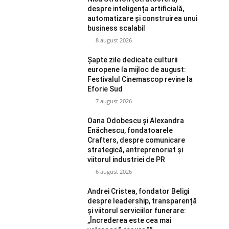
despre inteligența artificială,
automatizare și construirea unui
business scalabil
8 august 2026
Șapte zile dedicate culturii
europene la mijloc de august:
Festivalul Cinemascop revine la
Eforie Sud
7 august 2026
Oana Odobescu și Alexandra
Enăchescu, fondatoarele
Crafters, despre comunicare
strategică, antreprenoriat și
viitorul industriei de PR
6 august 2026
Andrei Cristea, fondator Beligi
despre leadership, transparență
și viitorul serviciilor funerare:
„Încrederea este cea mai