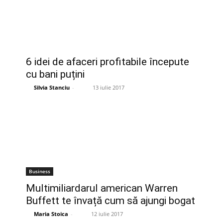
6 idei de afaceri profitabile începute
cu bani puțini
Silvia Stanciu
-
13 iulie 2017
Business
Multimiliardarul american Warren
Buffett te învață cum să ajungi bogat
Maria Stoica
-
12 iulie 2017