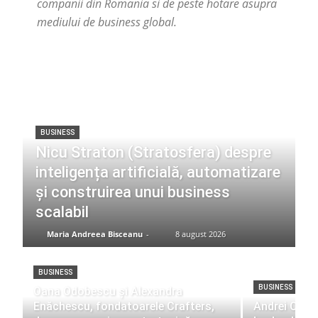
companii din Romania si de peste hotare asupra
mediului de business global.
BUSINESS
Nicu Straton (Stratosfera) despre
inteligența artificială, automatizare
și construirea unui business
scalabil
Maria Andreea Bisceanu
-
8 august 2026
BUSINESS
BUSINESS
Oana Odobescu și Alexandra
Enăchescu, fondatoarele Crafters,
Andrei Crist