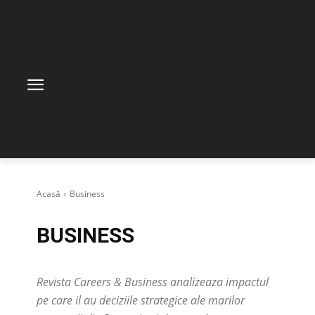
Acasă
Business
BUSINESS
Revista Careers & Business analizeaza impactul
pe care il au deciziile strategice ale marilor