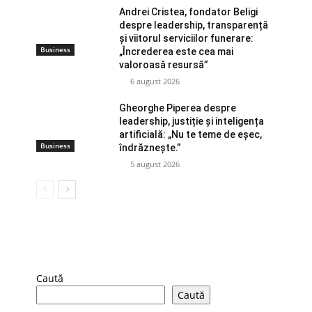
Andrei Cristea, fondator Beligi
despre leadership, transparență
și viitorul serviciilor funerare:
Business
„Încrederea este cea mai
valoroasă resursă”
6 august 2026
Gheorghe Piperea despre
leadership, justiție și inteligența
artificială: „Nu te teme de eșec,
Business
îndrăznește.”
5 august 2026
Caută
Caută