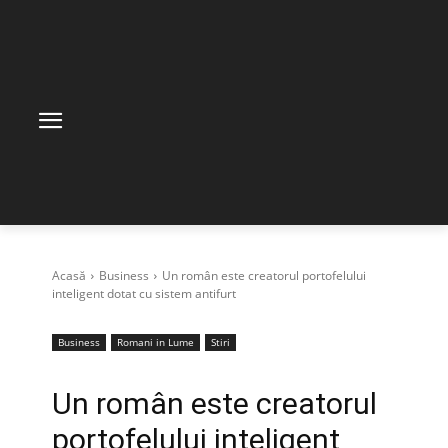
Acasă
Business
Un român este creatorul portofelului
inteligent dotat cu sistem antifurt
Business
Romani in Lume
Stiri
Un român este creatorul
portofelului inteligent