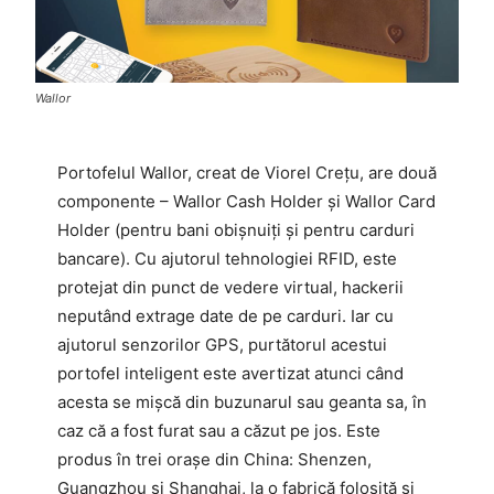
Wallor
Portofelul Wallor, creat de Viorel Crețu, are două
componente – Wallor Cash Holder și Wallor Card
Holder (pentru bani obișnuiți și pentru carduri
bancare). Cu ajutorul tehnologiei RFID, este
protejat din punct de vedere virtual, hackerii
neputând extrage date de pe carduri. Iar cu
ajutorul senzorilor GPS, purtătorul acestui
portofel inteligent este avertizat atunci când
acesta se mișcă din buzunarul sau geanta sa, în
caz că a fost furat sau a căzut pe jos. Este
produs în trei orașe din China: Shenzen,
Guangzhou și Shanghai, la o fabrică folosită și