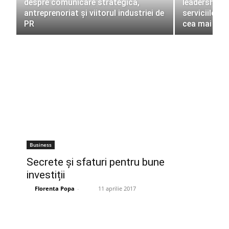
despre comunicare strategică,
leadership, 
antreprenoriat și viitorul industriei de
serviciilor f
PR
cea mai val
Business
Secrete și sfaturi pentru bune
investiții
Florenta Popa
-
11 aprilie 2017