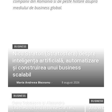
companii din Romania si de peste hotare asupra
mediului de business global.
BUSINESS
Nicu Straton (Stratosfera) despre
inteligența artificială, automatizare
și construirea unui business
scalabil
Maria Andreea Bisceanu
-
8 august 2026
BUSINESS
BUSINESS
Oana Odobescu și Alexandra
Enăchescu, fondatoarele Crafters,
Andrei Crist