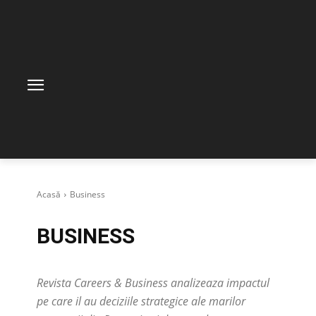
Acasă
Business
BUSINESS
Revista Careers & Business analizeaza impactul
pe care il au deciziile strategice ale marilor