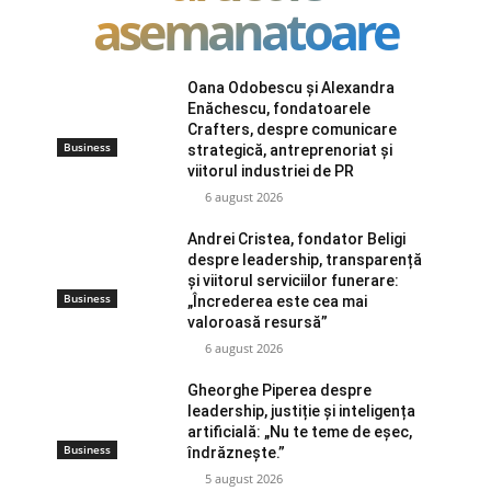
asemanatoare
Oana Odobescu și Alexandra
Enăchescu, fondatoarele
Crafters, despre comunicare
Business
strategică, antreprenoriat și
viitorul industriei de PR
6 august 2026
Andrei Cristea, fondator Beligi
despre leadership, transparență
și viitorul serviciilor funerare:
Business
„Încrederea este cea mai
valoroasă resursă”
6 august 2026
Gheorghe Piperea despre
leadership, justiție și inteligența
artificială: „Nu te teme de eșec,
Business
îndrăznește.”
5 august 2026