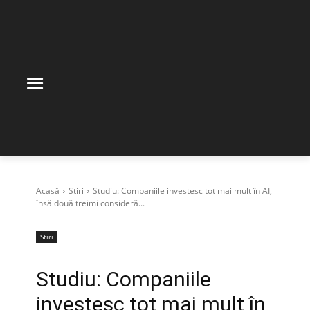
Acasă
Stiri
Studiu: Companiile investesc tot mai mult în AI,
însă două treimi consideră...
Stiri
Studiu: Companiile
investesc tot mai mult în