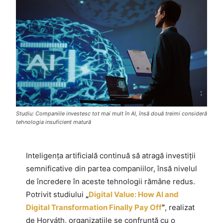
Studiu: Companiile investesc tot mai mult în AI, însă două treimi consideră
tehnologia insuficient matură
Inteligența artificială continuă să atragă investiții
semnificative din partea companiilor, însă nivelul
de încredere în aceste tehnologii rămâne redus.
Potrivit studiului
„
Digital Value: How AI and
Digital Transformation Finally Pay Off
”
, realizat
de Horváth, organizațiile se confruntă cu o