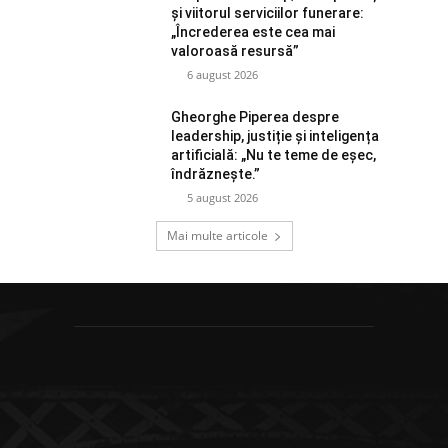
și viitorul serviciilor funerare:
„Încrederea este cea mai
valoroasă resursă”
6 august 2026
Gheorghe Piperea despre
leadership, justiție și inteligența
artificială: „Nu te teme de eșec,
îndrăznește.”
5 august 2026
Mai multe articole