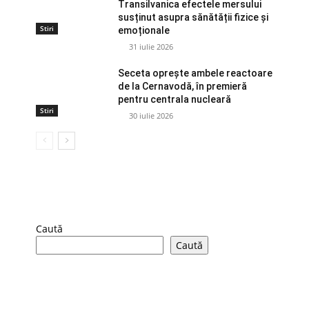
Transilvanica efectele mersului
susținut asupra sănătății fizice și
Stiri
emoționale
31 iulie 2026
Seceta oprește ambele reactoare
de la Cernavodă, în premieră
pentru centrala nucleară
Stiri
30 iulie 2026
Caută
Caută