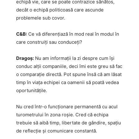
echipă vie, care se poate contrazice sănătos,
decât o echipă politicoasă care ascunde
problemele sub covor.
C&B:
Ce vă diferențiază în mod real în modul în
care construiți sau conduceți?
Dragoș:
Nu am informații la zi despre cum își
conduc alții companiile, deci îmi este greu să fac
o comparație directă. Pot spune însă că am lăsat
timp în viața echipei ca oamenii să poată vedea
oportunitățile.
Nu cred într-o funcționare permanentă cu acul
turometrului în zona roșie. Cred că echipa
trebuie să aibă timp, libertate de gândire, spațiu
de reflecție și comunicare constantă.