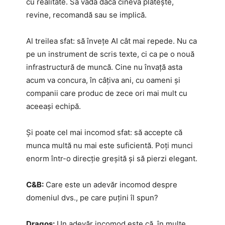
cu realitate. Să vadă dacă cineva plătește,
revine, recomandă sau se implică.
Al treilea sfat: să învețe AI cât mai repede. Nu ca
pe un instrument de scris texte, ci ca pe o nouă
infrastructură de muncă. Cine nu învață asta
acum va concura, în câțiva ani, cu oameni și
companii care produc de zece ori mai mult cu
aceeași echipă.
Și poate cel mai incomod sfat: să accepte că
munca multă nu mai este suficientă. Poți munci
enorm într-o direcție greșită și să pierzi elegant.
C&B:
Care este un adevăr incomod despre
domeniul dvs., pe care puțini îl spun?
Dragoș:
Un adevăr incomod este că, în multe