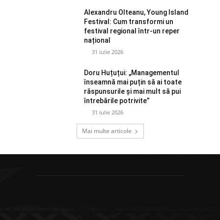
Alexandru Olteanu, Young Island
Festival: Cum transformi un
festival regional într-un reper
național
31 iulie 2026
Doru Huțuțui: „Managementul
înseamnă mai puțin să ai toate
răspunsurile și mai mult să pui
întrebările potrivite”
31 iulie 2026
Mai multe articole