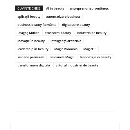
CUVINTE CHEIE
AI în beauty
antreprenoriat românesc
aplicații beauty
automatizare business
business beauty România
digitalizare beauty
Dragoș Müller
ecosistem beauty
industria de beauty
inovație în beauty
inteligență artificială
leadership în beauty
Magic România
MagicOS
saloane premium
saloanele Magic
tehnologie în beauty
transformare digitală
viitorul industriei de beauty