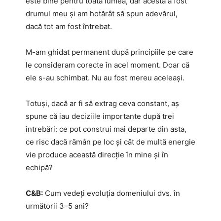
este bine pentru toată lumea, dar acesta a fost
drumul meu și am hotărât să spun adevărul,
dacă tot am fost întrebat.
M-am ghidat permanent după principiile pe care
le consideram corecte în acel moment. Doar că
ele s-au schimbat. Nu au fost mereu aceleași.
Totuși, dacă ar fi să extrag ceva constant, aș
spune că iau deciziile importante după trei
întrebări: ce pot construi mai departe din asta,
ce risc dacă rămân pe loc și cât de multă energie
vie produce această direcție în mine și în
echipă?
C&B:
Cum vedeți evoluția domeniului dvs. în
următorii 3–5 ani?