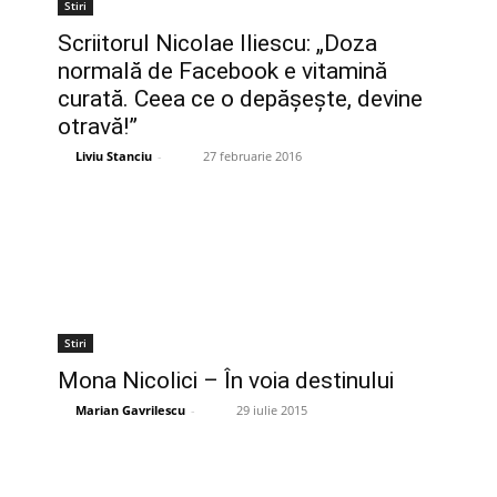
Stiri
Scriitorul Nicolae Iliescu: „Doza
normală de Facebook e vitamină
curată. Ceea ce o depăşeşte, devine
otravă!”
Liviu Stanciu
-
27 februarie 2016
Stiri
Mona Nicolici – În voia destinului
Marian Gavrilescu
-
29 iulie 2015