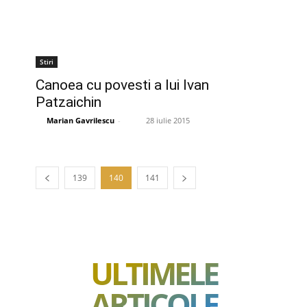
Stiri
Canoea cu povesti a lui Ivan
Patzaichin
Marian Gavrilescu
-
28 iulie 2015
139
140
141
ULTIMELE
ARTICOLE