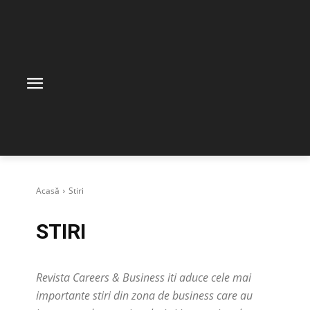
Acasă
Stiri
STIRI
Revista Careers & Business iti aduce cele mai
importante stiri din zona de business care au