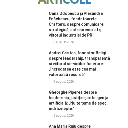
Oana Odobescu și Alexandra
Enăchescu, fondatoarele
Crafters, despre comunicare
strategică, antreprenoriat și
viitorul industriei de PR
6 august 2026
Andrei Cristea, fondator Beligi
despre leadership, transparență
și viitorul serviciilor funerare:
„Încrederea este cea mai
valoroasă resursă”
6 august 2026
Gheorghe Piperea despre
leadership, justiție și inteligența
artificială: „Nu te teme de eșec,
îndrăznește.”
5 august 2026
Ana Maria Ruiu despre