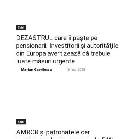
Stiri
DEZASTRUL care îi paşte pe
pensionarii. Investitorii şi autorităţile
din Europa avertizează că trebuie
luate măsuri urgente
Marian Gavrilescu
-
16 mai 2016
Stiri
AMRCR şi patronatele cer