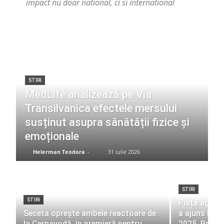
impact nu doar national, ci si international
STIRI
MedLife analizează pe Via
Transilvanica efectele mersului
susținut asupra sănătății fizice și
emoționale
Helerman Teodora
-
31 iulie 2026
STIRI
STIRI
Piața agenți
Seceta oprește ambele reactoare de
a ajuns la 1
la Cernavodă, în premieră pentru
2025. Profit