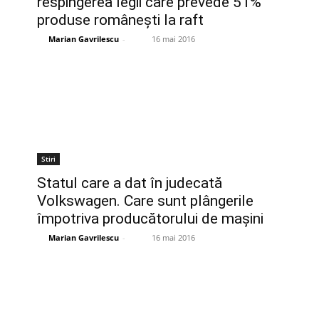
respingerea legii care prevede 51%
produse româneşti la raft
Marian Gavrilescu
-
16 mai 2016
Stiri
Statul care a dat în judecată
Volkswagen. Care sunt plângerile
împotriva producătorului de maşini
Marian Gavrilescu
-
16 mai 2016