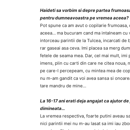
Haideti sa vorbim si depre partea frumoasa
pentru dumneavoastra pe vremea aceea?
Pot spune ca am avut o copilarie frumoasa, d
aceea… ma bucuram cand ma intalneam cu ver
intorceau parintii de la Tulcea, incarcati de
rar gaseai asa ceva. Imi placea sa merg dumin
fetele de seama mea. Dar, cel mai mult, imi 
imens, plin cu carti din care ne citea noua, 
pe care-l percepeam, cu mintea mea de copi
nu m-am gandit ca voi avea sansa si onoarea 
tare mandru de mine…
La 16-17 ani erati deja angajat ca ajutor de
dimineata…
La vremea respectiva, foarte putini aveau san
nici parintii mei nu m-au lasat sa imi iau zb