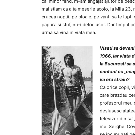
ca, minor fiind, m-am angajat ajutor de pes
mai stiam ca alta meserie acolo, la Mila 23, n
crucea noptii, pe ploaie, pe vant, sa te lupti
papura si stuf, nu-i deloc usor. Dar timpul pe
urma sa vina in viata mea.
Visati sa deveni
1966, iar viata
la Bucuresti sa 
contact cu „coaj
va era strain?
Ca orice copil, 
care brazdau ceru
profesorul meu de
deslusesc atatea 
televizor din sat
mei Serghei Cova
se incununati de