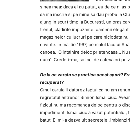
sinea mea: daca ei au putut, eu de ce n-as 
sa ma inscrie si pe mine sa dau probe la Cl
ajung in scurt timp la Bucuresti, un oras ca
trenul, cladirile impozante, oamenii elegant i
magazinelor cu lucruri pe care niciodata nu 
cuvinte. In martie 1967, pe malul lacului Sna
canoea. O intalnire deloc prietenoasa… Nu 
nuca”. Credeti-ma, sa faci de cateva ori pe z
De la ce varsta se practica acest sport? Er
recuperat?
Omul caruia ii datorez faptul ca nu am renu
regretatul antrenor Simion Ismailciuc. Aveam
fizicul nu ma recomanda deloc pentru o disci
impediment, Ismailciuc a vazut potentialul, 
batut. El mi-a dezvaluit secretele „imblanziri