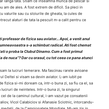
car langa tata. Stiam ce inseamna munca de pescar si
u am de ales. A fost extrem de dificil. Sa pleci in
 cu valurile sau cu sloiurile de gheata, la cules de
trecut alaturi de tata la pescuit m-a calit pentru ce
ti professor de fizica sau aviator… Apoi, a venit anul
 dumneavoastra s-a schimbat radical. Ati fost chemat
dati o proba la Clubul Dinamo. Cum a fost primul
a de nuca”? Dar cu orasul, cu tot ceea ce pana atunci
visam la lucruri temerare. Ma fascinau rarele avioane
l Deltei si visam sa devin aviator. L-am iubit pe
 fizica si-mi doream ca, intr-o buna zi, sa fiu ca el, sa
lucruri de neinteles. Intr-o buna zi, la singurul
, cel de la caminul cultural, i-am vazut pe consatenii
liov, Vicol Calabiciov si Afanasie Sciotnic, intorcandu-
 medalii, de la Campionatele Mondiale. Mi-am zis in