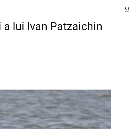
C
a lui Ivan Patzaichin
15