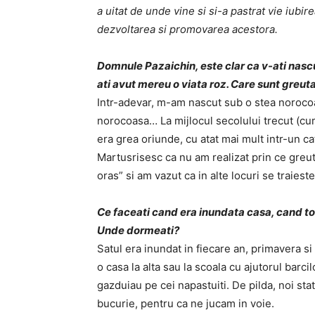
a uitat de unde vine si si-a pastrat vie iubire
dezvoltarea si promovarea acestora.
Domnule Pazaichin, este clar ca v-ati nasc
ati avut mereu o viata roz. Care sunt greutat
Intr-adevar, m-am nascut sub o stea norocoas
norocoasa… La mijlocul secolului trecut (cum
era grea oriunde, cu atat mai mult intr-un ca
Martusrisesc ca nu am realizat prin ce greu
oras” si am vazut ca in alte locuri se traieste 
Ce faceati cand era inundata casa, cand to
Unde dormeati?
Satul era inundat in fiecare an, primavera s
o casa la alta sau la scoala cu ajutorul barc
gazduiau pe cei napastuiti. De pilda, noi stat
bucurie, pentru ca ne jucam in voie.