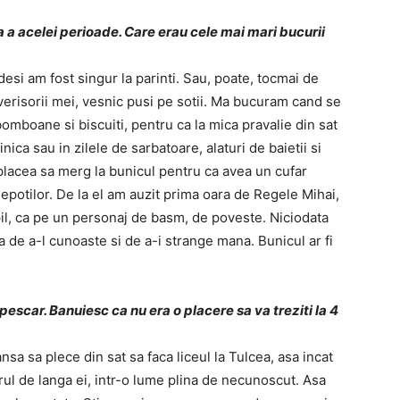
 a acelei perioade. Care erau cele mai mari bucurii
esi am fost singur la parinti. Sau, poate, tocmai de
isorii mei, vesnic pusi pe sotii. Ma bucuram cand se
 bomboane si biscuiti, pentru ca la mica pravalie din sat
ica sau in zilele de sarbatoare, alaturi de baietii si
placea sa merg la bunicul pentru ca avea un cufar
nepotilor. De la el am auzit prima oara de Regele Mihai,
l, ca pe un personaj de basm, de poveste. Niciodata
de a-l cunoaste si de a-i strange mana. Bunicul ar fi
 pescar. Banuiesc ca nu era o placere sa va treziti la 4
sa sa plece din sat sa faca liceul la Tulcea, asa incat
orul de langa ei, intr-o lume plina de necunoscut. Asa