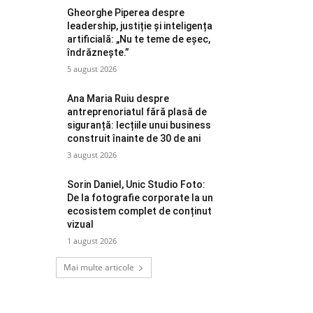
Gheorghe Piperea despre
leadership, justiție și inteligența
artificială: „Nu te teme de eșec,
îndrăznește.”
5 august 2026
Ana Maria Ruiu despre
antreprenoriatul fără plasă de
siguranță: lecțiile unui business
construit înainte de 30 de ani
3 august 2026
Sorin Daniel, Unic Studio Foto:
De la fotografie corporate la un
ecosistem complet de conținut
vizual
1 august 2026
Mai multe articole