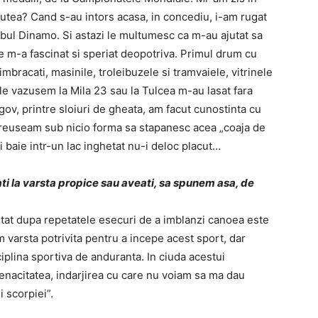
putea? Cand s-au intors acasa, in concediu, i-am rugat
ubul Dinamo. Si astazi le multumesc ca m-au ajutat sa
re m-a fascinat si speriat deopotriva. Primul drum cu
mbracati, masinile, troleibuzele si tramvaiele, vitrinele
le vazusem la Mila 23 sau la Tulcea m-au lasat fara
gov, printre sloiuri de gheata, am facut cunostinta cu
reuseam sub nicio forma sa stapanesc acea „coaja de
i baie intr-un lac inghetat nu-i deloc placut…
ati la varsta propice sau aveati, sa spunem asa, de
ntat dupa repetatele esecuri de a imblanzi canoea este
 varsta potrivita pentru a incepe acest sport, dar
plina sportiva de anduranta. In ciuda acestui
tenacitatea, indarjirea cu care nu voiam sa ma dau
i scorpiei”.