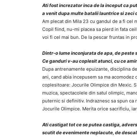
Ati fost increzator inca de la inceput ca p
a venit dupa multe batalii launtrice si zec
Am plecat din Mila 23 cu gandul de a fi cel 
Copil fiind, nu-mi placea sa pierd in fata ceil
voi fi cel mai bun. De la pescar fruntas in p
Dintr-o lume inconjurata de apa, de peste si
Ce ganduri v-au coplesit atunci, cu ce amint
Dupa antrenamente epuizante, disciplina de fi
ani, cand abia incepusem sa ma acomodez cu
coplesitoare: Jocurile Olimpice din Mexic. 
muzica, spectacolele din satul olimpic, man
puternic si definitiv. Indraznesc sa spun ca
Jocurile Olimpice. Merita orice sacrificiu, i
Ati castigat tot ce se putea castiga, adver
scutit de evenimente neplacute, de descalifi