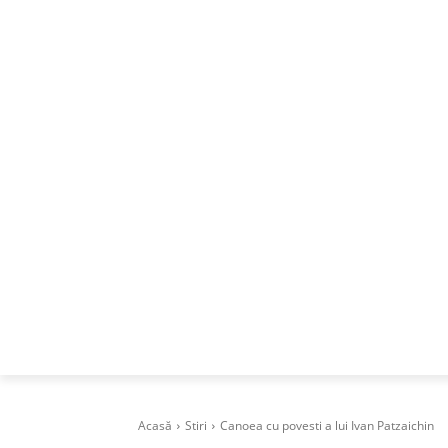
ACASA
DESPRE
CAREERS
BUSI
Acasă
Stiri
Canoea cu povesti a lui Ivan Patzaichin