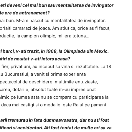
uteti deveni cel mai bun sau mentalitatea de invingator
i de ore de antrenament?
mai bun. M-am nascut cu mentalitatea de invingator.
orlalti camarazi de joaca. Am stiut ca, orice as fi facut,
roductie, la campion olimpic, mi-era totuna…
 barci, v-ati trezit, in 1968, la Olimpiada din Mexic.
iri de neuitat v-ati intors acasa?
er, privatiuni, au inceput sa vina si rezultatele. La 18
 Bucurestiul, a venit si prima experienta
Spectacolul de deschidere, multimile entuziaste,
carea, dotarile, absolut toate m-au impresionat
 nimic pe lumea asta nu se compara cu participarea la
ar daca mai castigi si o medalie, este Raiul pe pamant.
sarii tremurau in fata dumneavoastra, dar nu ati fost
cari si accidentari. Ati fost tentat de multe ori sa va