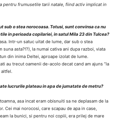
a pentru frumusetile tarii natale, fiind activ implicat in
ut sub o stea norocoasa. Totusi, sunt convinsa ca nu
ile in perioada copilariei, in satul Mila 23 din Tulcea?
a. Intr-un satuc uitat de lume, dar sub o stea
 suna asta?!?), la numai cativa ani dupa razboi, viata
tun din inima Deltei, aproape izolat de lume.
tati au trecut oamenii de-acolo decat cand am ajuns “la
altfel.
ate lucrurile plateau in apa de jumatate de metru?
i toamna, asa incat eram obisnuiti sa ne deplasam de la
ilor. Cei mai norocosi, care scapau de apa in case,
eam la bunici, si pentru noi copiii, era prilej de mare