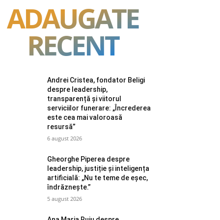
ADAUGATE
RECENT
Andrei Cristea, fondator Beligi
despre leadership,
transparență și viitorul
serviciilor funerare: „Încrederea
este cea mai valoroasă
resursă”
6 august 2026
Gheorghe Piperea despre
leadership, justiție și inteligența
artificială: „Nu te teme de eșec,
îndrăznește.”
5 august 2026
Ana Maria Ruiu despre