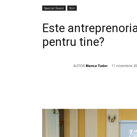
Special Guest
Stiri
Este antreprenoriat
pentru tine?
AUTOR
Bianca Tudor
11 noiembrie 2
Acțiune