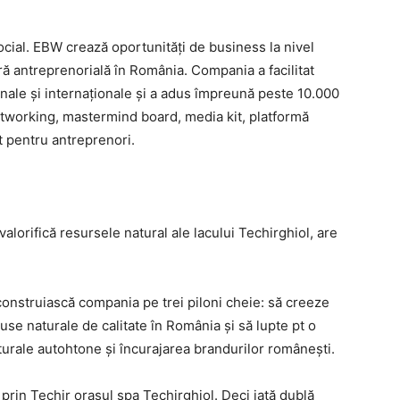
cial. EBW crează oportunități de business la nivel
ă antreprenorială în România. Compania a facilitat
ale și internaționale și a adus împreună peste 10.000
tworking, mastermind board, media kit, platformă
lt pentru antreprenori.
orifică resursele natural ale lacului Techirghiol, are
onstruiască compania pe trei piloni cheie: să creeze
use naturale de calitate în România și să lupte pt o
turale autohtone și încurajarea brandurilor românești.
rin Techir orașul spa Techirghiol. Deci iată dublă