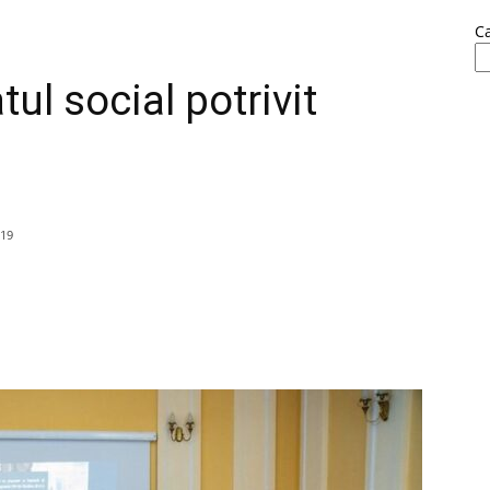
C
ul social potrivit
019