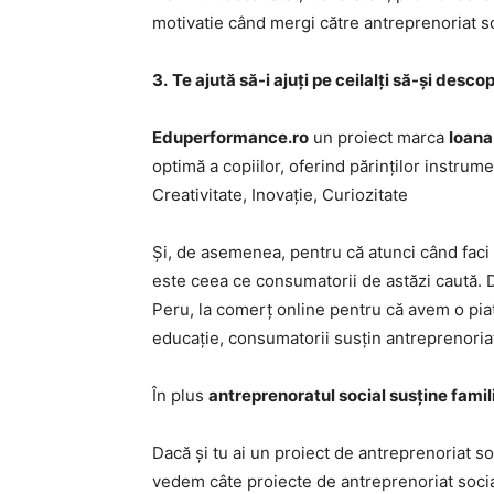
motivatie când mergi către antreprenoriat so
3.
Te ajută să-i ajuți pe ceilalți să-și desco
Eduperformance.ro
un proiect marca
Ioana
optimă a copiilor, oferind părinților instrume
Creativitate, Inovație, Curiozitate
Și, de asemenea, pentru că atunci când faci 
este ceea ce consumatorii de astăzi caută.
Peru, la comerț online pentru că avem o piață
educație, consumatorii susțin antreprenoriat
În plus
antreprenoratul social susține famili
Dacă și tu ai un proiect de antreprenoriat so
vedem câte proiecte de antreprenoriat soci