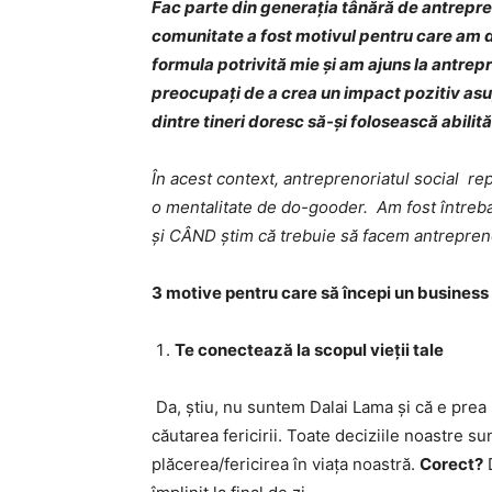
Fac parte din generația tânără de antrepre
comunitate a fost motivul pentru care am
formula potrivită mie și am ajuns la antrepre
preocupați de a crea un impact pozitiv asup
dintre tineri doresc să-și folosească abilită
În acest context, antreprenoriatul social r
o mentalitate de do-gooder. Am fost întreba
și CÂND știm că trebuie să facem antrepreno
3 motive pentru care să începi un business 
Te conectează la scopul vieții tale
Da, știu, nu suntem Dalai Lama și că e prea mu
căutarea fericirii. Toate deciziile noastre s
plăcerea/fericirea în viața noastră.
Corect?
D