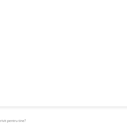
NESS
FRACTIONAL
SPECIAL GUEST
PUBLICITATE
rivit pentru tine?