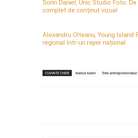
Sorin Daniel, Unic Studio Foto: De
complet de conținut vizual
Alexandru Olteanu, Young Island F
regional într-un reper național
CUVINTE CHEIE
bianca tudor
Este antreprenoriatul 
Acțiune