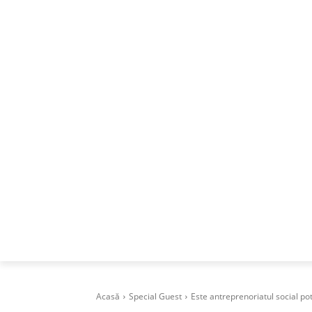
ACASA
DESPRE
CAREERS
BUSI
Acasă
Special Guest
Este antreprenoriatul social pot