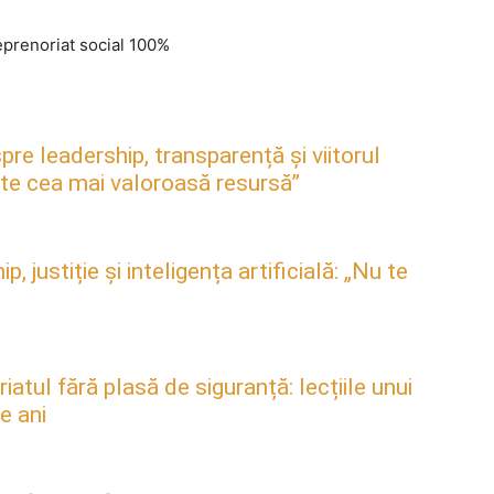
eprenoriat social 100%
pre leadership, transparență și viitorul
este cea mai valoroasă resursă”
justiție și inteligența artificială: „Nu te
atul fără plasă de siguranță: lecțiile unui
e ani