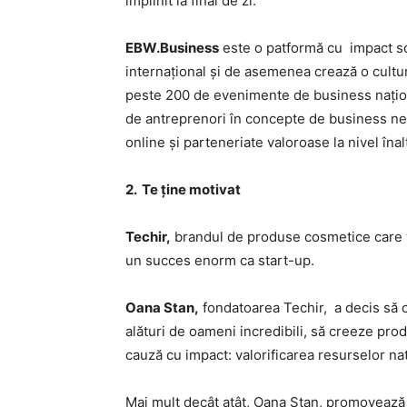
împlinit la final de zi.
EBW.Business
este o patformă cu impact so
internațional și de asemenea crează o cultur
peste 200 de evenimente de business națion
de antreprenori în concepte de business ne
online și parteneriate valoroase la nivel îna
2. Te ține motivat
Techir,
brandul de produse cosmetice care val
un succes enorm ca start-up.
Oana Stan,
fondatoarea Techir, a decis să c
alături de oameni incredibili, să creeze prod
cauză cu impact: valorificarea resurselor na
Mai mult decât atât, Oana Stan, promovează p