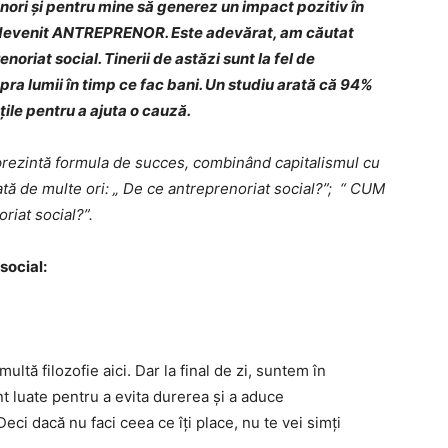
nori și pentru mine să generez un impact pozitiv în
 devenit ANTREPRENOR. Este adevărat, am căutat
noriat social. Tinerii de astăzi sunt la fel de
ra lumii în timp ce fac bani. Un studiu arată că 94%
țile pentru a ajuta o cauză.
eprezintă formula de succes, combinând capitalismul cu
tă de multe ori:
„
De ce antreprenoriat social?”; “ CUM
riat social?”.
social:
ltă filozofie aici. Dar la final de zi, suntem în
unt luate pentru a evita durerea și a aduce
eci dacă nu faci ceea ce îți place, nu te vei simți