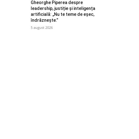
Gheorghe Piperea despre
leadership, justiție și inteligența
artificială: „Nu te teme de eșec,
îndrăznește.”
5 august 2026