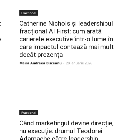
Fractional
:
Catherine Nichols și leadershipul
fracțional AI First: cum arată
e
carierele executive într-o lume în
care impactul contează mai mult
decât prezența
Maria Andreea Bisceanu
-
20 ianuarie 2026
Fractional
Când marketingul devine direcție,
nu execuție: drumul Teodorei
Adamache către leadership