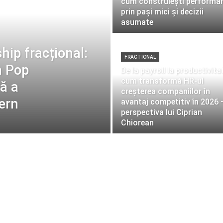
cum construiești performa
prin pași mici și decizii
asumate
hip fracțional:
FRACTIONAL
n Pop
De la payroll la productivita
cum transformă HR-ul
ră a
creșterea companiilor în
ern
avantaj competitiv în 2026 
perspectiva lui Ciprian
Chiorean