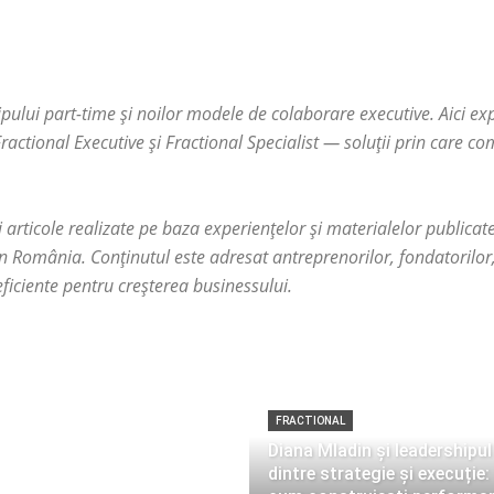
ipului part-time și noilor modele de colaborare executive. Aici 
ractional Executive
și
Fractional Specialist
— soluții prin care co
și articole realizate pe baza experiențelor și materialelor publica
 România. Conținutul este adresat antreprenorilor, fondatorilor,
i eficiente pentru creșterea businessului.
FRACTIONAL
Diana Mladin și leadershipul
dintre strategie și execuție: