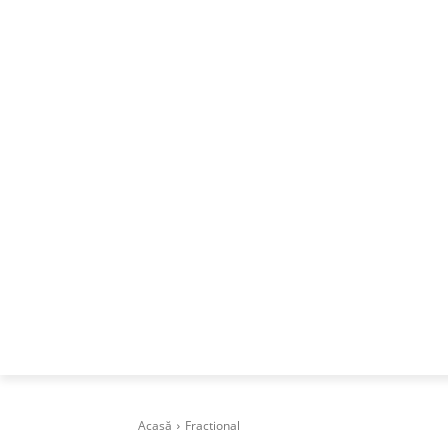
ACASA
DESPRE
CAREERS
BUSI
Acasă
Fractional