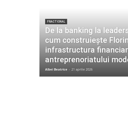
FRACTIONAL
De la banking la leaders
cum construiește Flori
infrastructura financia
antreprenoriatului mod
Albei Beatrice
-
21 aprilie 2026