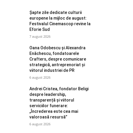
Șapte zile dedicate culturii
europene la mijloc de august:
Festivalul Cinemascop revine la
Eforie Sud
7 august 2026
Oana Odobescu și Alexandra
Enăchescu, fondatoarele
Crafters, despre comunicare
strategică, antreprenoriat și
viitorul industriei de PR
6 august 2026
Andrei Cristea, fondator Beligi
despre leadership,
transparență și viitorul
serviciilor funerare:
„Încrederea este cea mai
valoroasă resursă”
6 august 2026