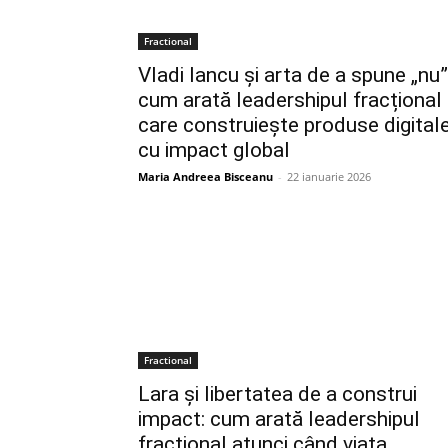
Fractional
Vladi Iancu și arta de a spune „nu”
cum arată leadershipul fracțional
care construiește produse digital
cu impact global
Maria Andreea Bisceanu
-
22 ianuarie 2026
Fractional
Lara și libertatea de a construi
impact: cum arată leadershipul
fracțional atunci când viața