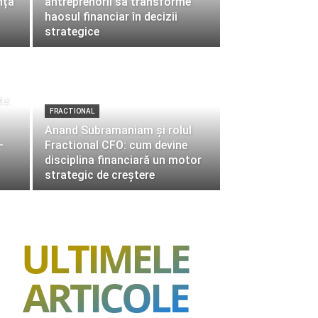
nță
antreprenorii să transforme
haosul financiar în decizii
strategice
te:
FRACTIONAL
Anand Subramaniam și rolul
–
Fractional CFO: cum devine
disciplina financiară un motor
strategic de creștere
ULTIMELE
ARTICOLE