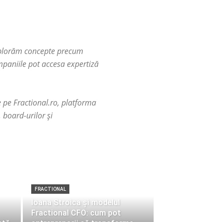
explorăm concepte precum
mpaniile pot accesa expertiză
te pe Fractional.ro, platforma
 board-urilor și
FRACTIONAL
Ioana Stroica și modelul
Fractional CFO: cum pot