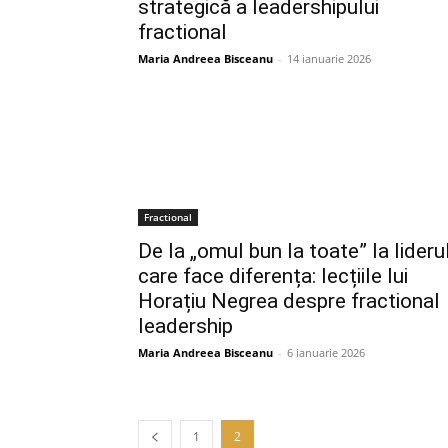
strategică a leadershipului
fractional
Maria Andreea Bisceanu
-
14 ianuarie 2026
Fractional
De la „omul bun la toate” la lideru
care face diferența: lecțiile lui
Horațiu Negrea despre fractional
leadership
Maria Andreea Bisceanu
-
6 ianuarie 2026
1
2