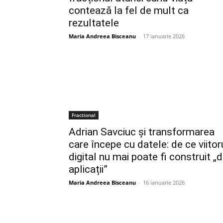
contează la fel de mult ca
rezultatele
Maria Andreea Bisceanu
-
17 ianuarie 2026
Fractional
Adrian Savciuc și transformarea
care începe cu datele: de ce viitor
digital nu mai poate fi construit „d
aplicații”
Maria Andreea Bisceanu
-
16 ianuarie 2026