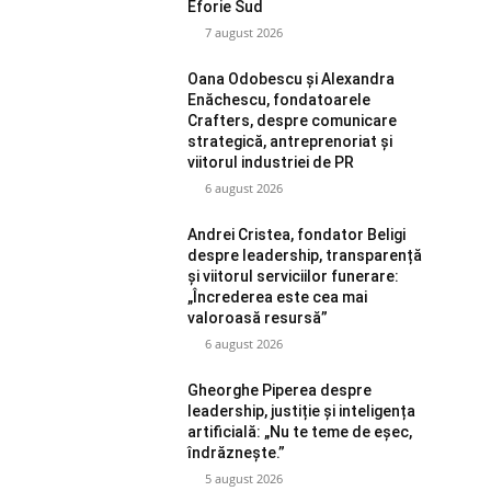
Eforie Sud
7 august 2026
Oana Odobescu și Alexandra
Enăchescu, fondatoarele
Crafters, despre comunicare
strategică, antreprenoriat și
viitorul industriei de PR
6 august 2026
Andrei Cristea, fondator Beligi
despre leadership, transparență
și viitorul serviciilor funerare:
„Încrederea este cea mai
valoroasă resursă”
6 august 2026
Gheorghe Piperea despre
leadership, justiție și inteligența
artificială: „Nu te teme de eșec,
îndrăznește.”
5 august 2026