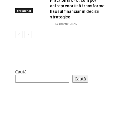
Fractional CFO: cum pot
antreprenorii să transforme
Fractional
haosul financiar în decizii
strategice
14 martie 2026
Caută
Caută