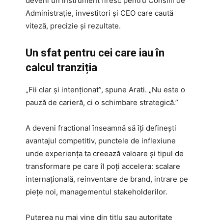
deveni un instrument firesc pentru Consilii de
Administrație, investitori și CEO care caută
viteză, precizie și rezultate.
Un sfat pentru cei care iau în
calcul tranziția
„Fii clar și intenționat”, spune Arati. „Nu este o
pauză de carieră, ci o schimbare strategică.”
A deveni fractional înseamnă să îți definești
avantajul competitiv, punctele de inflexiune
unde experiența ta creează valoare și tipul de
transformare pe care îl poți accelera: scalare
internațională, reinventare de brand, intrare pe
piețe noi, managementul stakeholderilor.
Puterea nu mai vine din titlu sau autoritate