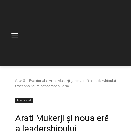
Acasă
Fractional
Arati Mukerji și noua eră a leadershipului
fractional: cum pot companiile să...
Fractional
Arati Mukerji și noua eră
a leadershipului