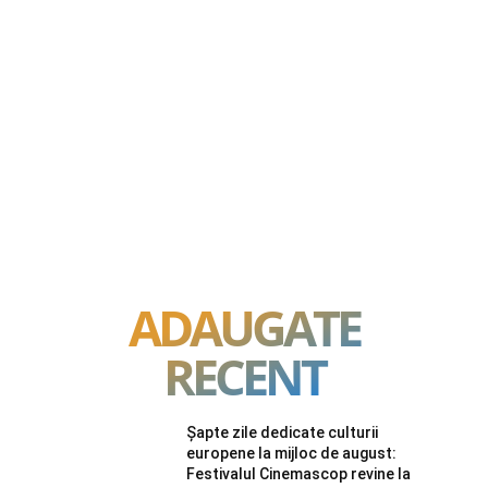
ADAUGATE
RECENT
Șapte zile dedicate culturii
europene la mijloc de august:
Festivalul Cinemascop revine la