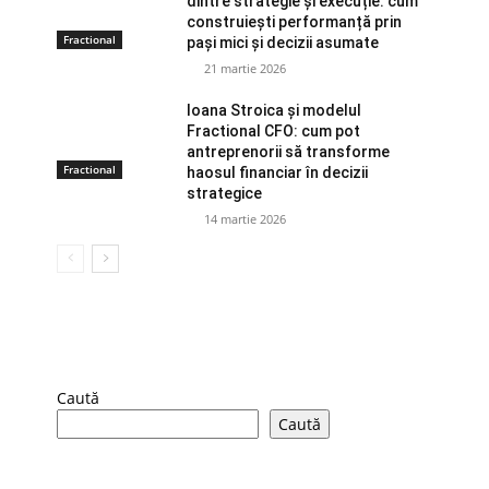
dintre strategie și execuție: cum
construiești performanță prin
Fractional
pași mici și decizii asumate
21 martie 2026
Ioana Stroica și modelul
Fractional CFO: cum pot
antreprenorii să transforme
Fractional
haosul financiar în decizii
strategice
14 martie 2026
Caută
Caută