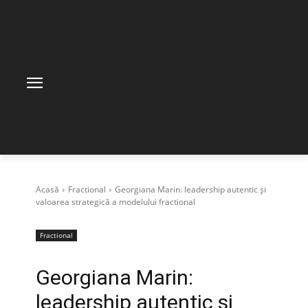
Acasă
Fractional
Georgiana Marin: leadership autentic și
valoarea strategică a modelului fractional
Fractional
Georgiana Marin:
leadership autentic și