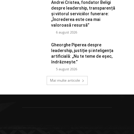
Andrei Cristea, fondator Beligi
despre leadership, transparență
și viitorul serviciilor funerare:
„Încrederea este cea mai
valoroasă resursă”
6 august 2026
Gheorghe Piperea despre
leadership, justiție și inteligența
artificială: „Nu te teme de eșec,
îndrăznește.”
5 august 2026
Mai multe articole