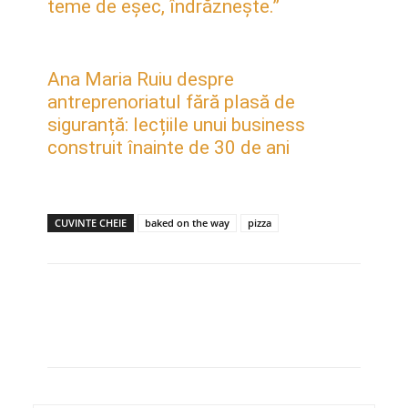
teme de eșec, îndrăznește.”
Ana Maria Ruiu despre
antreprenoriatul fără plasă de
siguranță: lecțiile unui business
construit înainte de 30 de ani
CUVINTE CHEIE
baked on the way
pizza