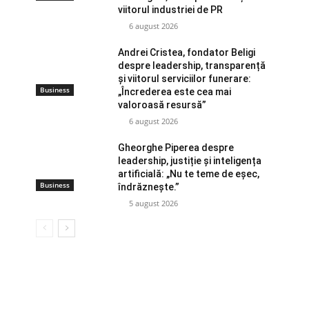
viitorul industriei de PR
6 august 2026
Andrei Cristea, fondator Beligi
despre leadership, transparență
și viitorul serviciilor funerare:
Business
„Încrederea este cea mai
valoroasă resursă”
6 august 2026
Gheorghe Piperea despre
leadership, justiție și inteligența
artificială: „Nu te teme de eșec,
Business
îndrăznește.”
5 august 2026