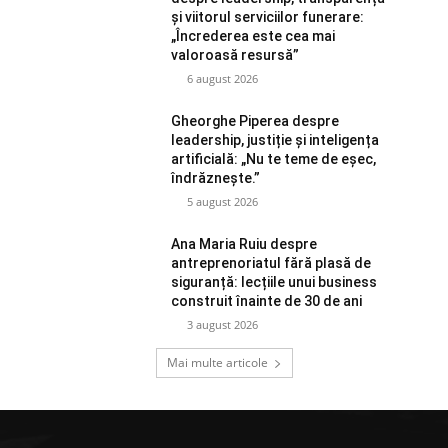
și viitorul serviciilor funerare:
„Încrederea este cea mai
valoroasă resursă”
6 august 2026
Gheorghe Piperea despre
leadership, justiție și inteligența
artificială: „Nu te teme de eșec,
îndrăznește.”
5 august 2026
Ana Maria Ruiu despre
antreprenoriatul fără plasă de
siguranță: lecțiile unui business
construit înainte de 30 de ani
3 august 2026
Mai multe articole