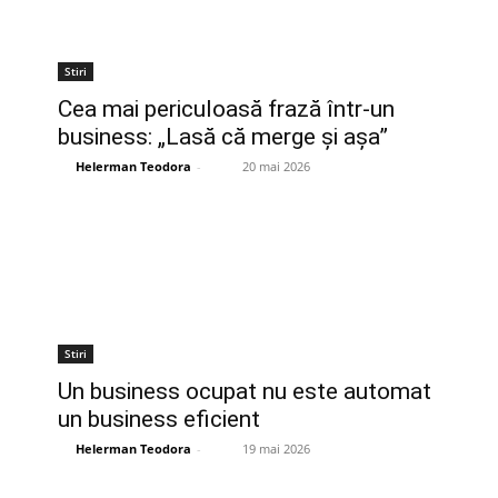
Stiri
Cea mai periculoasă frază într-un
business: „Lasă că merge și așa”
Helerman Teodora
-
20 mai 2026
Stiri
Un business ocupat nu este automat
un business eficient
Helerman Teodora
-
19 mai 2026