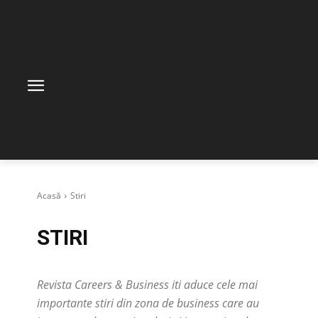
Acasă
Stiri
STIRI
Revista Careers & Business iti aduce cele mai
importante stiri din zona de business care au