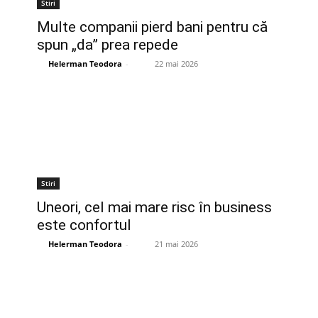
Stiri
Multe companii pierd bani pentru că
spun „da” prea repede
Helerman Teodora
-
22 mai 2026
Stiri
Uneori, cel mai mare risc în business
este confortul
Helerman Teodora
-
21 mai 2026