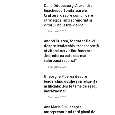
Oana Odobescu și Alexandra
Enăchescu, fondatoarele
Crafters, despre comunicare
strategică, antreprenoriat și
viitorul industriei de PR
6 august 2026
Andrei Cristea, fondator Beligi
despre leadership, transparență
și viitorul serviciilor funerare:
„Încrederea este cea mai
valoroasă resursă”
6 august 2026
Gheorghe Piperea despre
leadership, justiție și inteligența
artificială: „Nu te teme de eșec,
îndrăznește.”
5 august 2026
Ana Maria Ruiu despre
antreprenoriatul fără plasă de