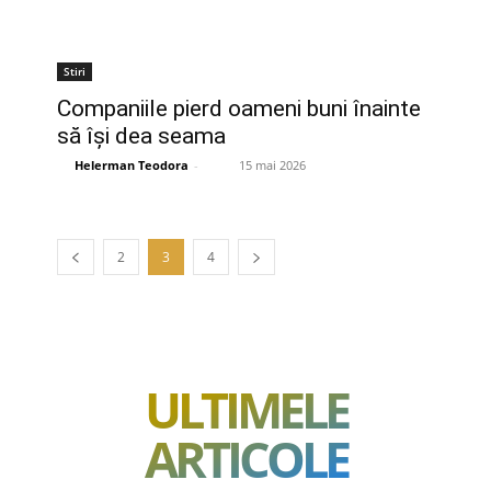
Stiri
Companiile pierd oameni buni înainte
să își dea seama
Helerman Teodora
-
15 mai 2026
2
3
4
ULTIMELE
ARTICOLE