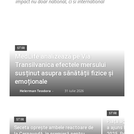
impact nu doar national, ci si international
STIRI
MedLife analizează pe Via
Transilvanica efectele mersului
susținut asupra sănătății fizice și
emoționale
Helerman Teodora
-
31 iulie 2026
STIRI
STIRI
Piața agenți
Seceta oprește ambele reactoare de
a ajuns la 1
la Cernavodă, în premieră pentru
2025. Profit