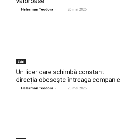
valoroase
Helerman Teodora
-
26 mai 2026
Stiri
Un lider care schimbă constant
direcția obosește întreaga companie
Helerman Teodora
-
25 mai 2026