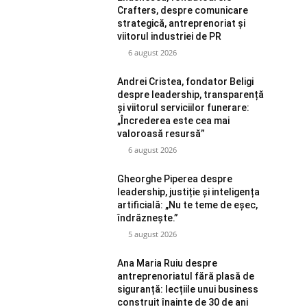
Crafters, despre comunicare
strategică, antreprenoriat și
viitorul industriei de PR
6 august 2026
Andrei Cristea, fondator Beligi
despre leadership, transparență
și viitorul serviciilor funerare:
„Încrederea este cea mai
valoroasă resursă”
6 august 2026
Gheorghe Piperea despre
leadership, justiție și inteligența
artificială: „Nu te teme de eșec,
îndrăznește.”
5 august 2026
Ana Maria Ruiu despre
antreprenoriatul fără plasă de
siguranță: lecțiile unui business
construit înainte de 30 de ani