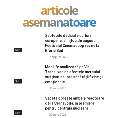
articole
asemanatoare
Șapte zile dedicate culturii
europene la mijloc de august:
Festivalul Cinemascop revine la
Stiri
Eforie Sud
7 august 2026
MedLife analizează pe Via
Transilvanica efectele mersului
susținut asupra sănătății fizice și
Stiri
emoționale
31 iulie 2026
Seceta oprește ambele reactoare
de la Cernavodă, în premieră
pentru centrala nucleară
Stiri
30 iulie 2026