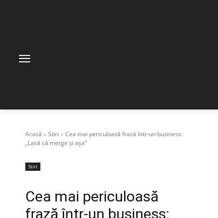
Acasă
Stiri
Cea mai periculoasă frază într-un business:
„Lasă că merge și așa”
Stiri
Cea mai periculoasă
frază într-un business: