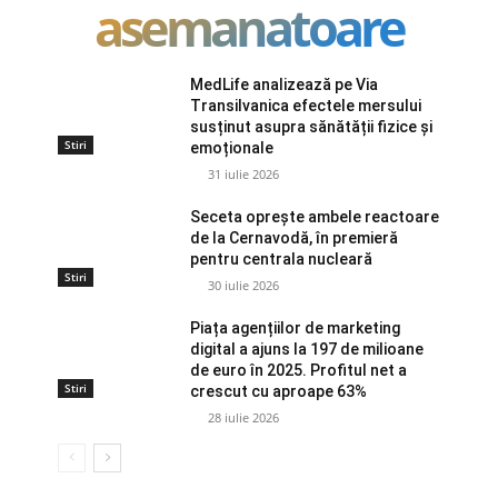
asemanatoare
MedLife analizează pe Via
Transilvanica efectele mersului
susținut asupra sănătății fizice și
Stiri
emoționale
31 iulie 2026
Seceta oprește ambele reactoare
de la Cernavodă, în premieră
pentru centrala nucleară
Stiri
30 iulie 2026
Piața agențiilor de marketing
digital a ajuns la 197 de milioane
de euro în 2025. Profitul net a
Stiri
crescut cu aproape 63%
28 iulie 2026