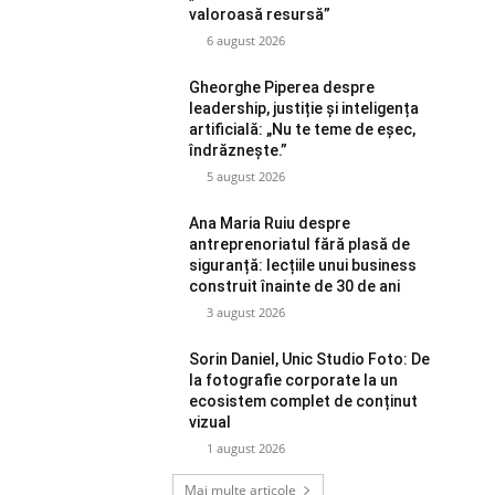
valoroasă resursă”
6 august 2026
Gheorghe Piperea despre
leadership, justiție și inteligența
artificială: „Nu te teme de eșec,
îndrăznește.”
5 august 2026
Ana Maria Ruiu despre
antreprenoriatul fără plasă de
siguranță: lecțiile unui business
construit înainte de 30 de ani
3 august 2026
Sorin Daniel, Unic Studio Foto: De
la fotografie corporate la un
ecosistem complet de conținut
vizual
1 august 2026
Mai multe articole