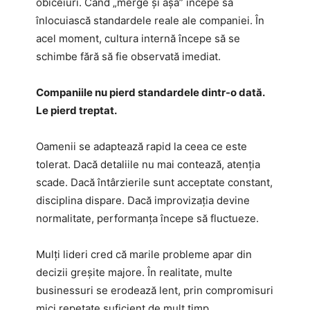
obiceiuri. Când „merge și așa” începe să
înlocuiască standardele reale ale companiei. În
acel moment, cultura internă începe să se
schimbe fără să fie observată imediat.
Companiile nu pierd standardele dintr-o dată.
Le pierd treptat.
Oamenii se adaptează rapid la ceea ce este
tolerat. Dacă detaliile nu mai contează, atenția
scade. Dacă întârzierile sunt acceptate constant,
disciplina dispare. Dacă improvizația devine
normalitate, performanța începe să fluctueze.
Mulți lideri cred că marile probleme apar din
decizii greșite majore. În realitate, multe
businessuri se erodează lent, prin compromisuri
mici repetate suficient de mult timp.