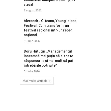
vizual
1 august 2026
Alexandru Olteanu, Young Island
Festival: Cum transformi un
festival regional într-un reper
național
31 iulie 2026
Doru Huțuțui: „Managementul
înseamnă mai puțin să ai toate
răspunsurile și mai mult să pui
întrebările potrivite”
31 iulie 2026
Mai multe articole