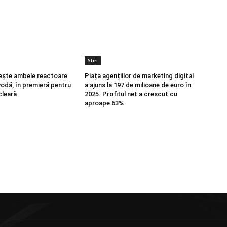
Stiri
ește ambele reactoare
Piața agențiilor de marketing digital
vodă, în premieră pentru
a ajuns la 197 de milioane de euro în
cleară
2025. Profitul net a crescut cu
aproape 63%