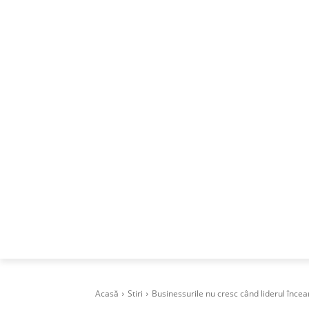
ACASA
DESPRE
CAREERS
BUSI
Acasă
Stiri
Businessurile nu cresc când liderul înc