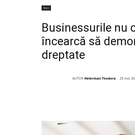
Stiri
Businessurile nu c
încearcă să demo
dreptate
AUTOR
Helerman Teodora
28 mai 20
Acțiune