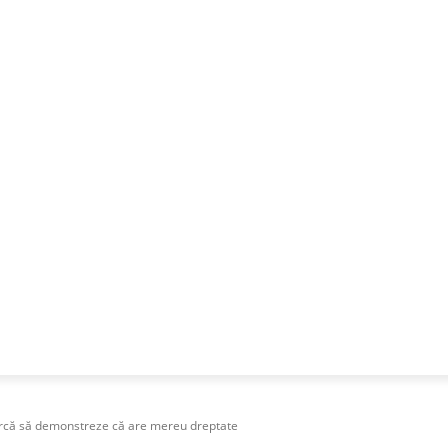
NESS
FRACTIONAL
SPECIAL GUEST
PUBLICITATE
earcă să demonstreze că are mereu dreptate