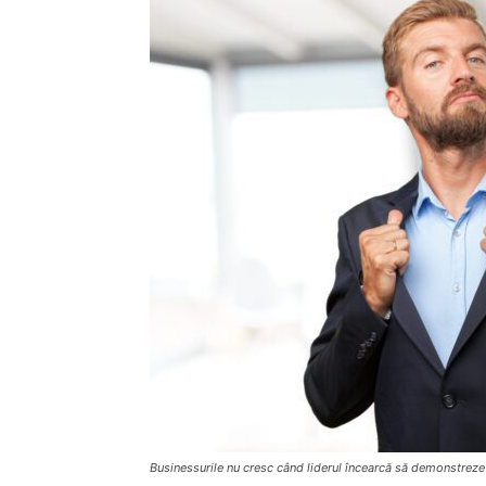
Businessurile nu cresc când liderul încearcă să demonstreze