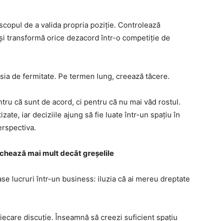
u scopul de a valida propria poziție. Controlează
e și transformă orice dezacord într-o competiție de
sia de fermitate. Pe termen lung, creează tăcere.
ru că sunt de acord, ci pentru că nu mai văd rostul.
zate, iar deciziile ajung să fie luate într-un spațiu în
erspectiva.
chează mai mult decât greșelile
se lucruri într-un business: iluzia că ai mereu dreptate
iecare discuție. Înseamnă să creezi suficient spațiu