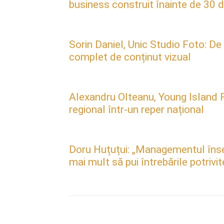
business construit înainte de 30 d
Sorin Daniel, Unic Studio Foto: De
complet de conținut vizual
Alexandru Olteanu, Young Island F
regional într-un reper național
Doru Huțuțui: „Managementul însea
mai mult să pui întrebările potrivit