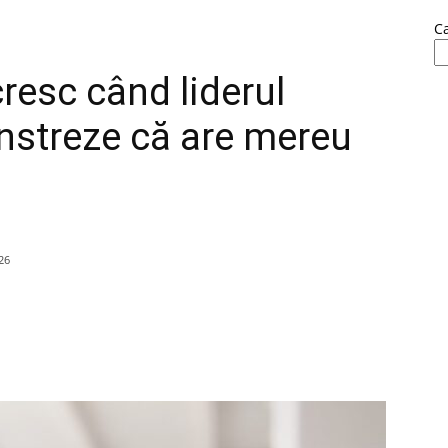
C
resc când liderul
nstreze că are mereu
26