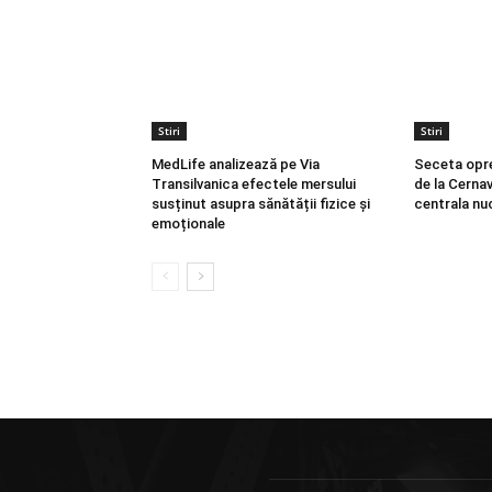
Stiri
Stiri
MedLife analizează pe Via
Seceta opr
Transilvanica efectele mersului
de la Cerna
susținut asupra sănătății fizice și
centrala nu
emoționale