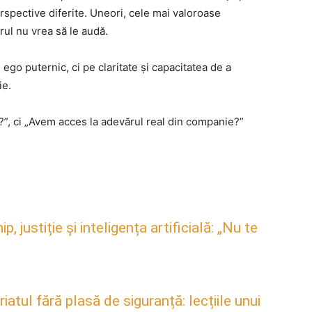
rspective diferite. Uneori, cele mai valoroase
erul nu vrea să le audă.
go puternic, ci pe claritate și capacitatea de a
ie.
”, ci „Avem acces la adevărul real din companie?”
justiție și inteligența artificială: „Nu te
atul fără plasă de siguranță: lecțiile unui