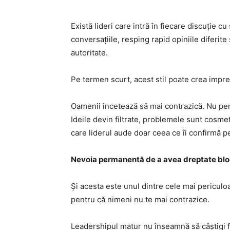
Există lideri care intră în fiecare discuție c
conversațiile, resping rapid opiniile diferit
autoritate.
Pe termen scurt, acest stil poate crea impre
Oamenii încetează să mai contrazică. Nu pent
Ideile devin filtrate, problemele sunt cosmeti
care liderul aude doar ceea ce îi confirmă p
Nevoia permanentă de a avea dreptate blo
Și acesta este unul dintre cele mai periculoa
pentru că nimeni nu te mai contrazice.
Leadershipul matur nu înseamnă să câștigi f