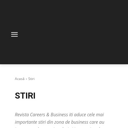
Acasă
Stiri
STIRI
Revista Careers & Business iti aduce cele mai
importante stiri din zona de business care au