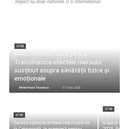
impact nu doar national, ci si international
STIRI
MedLife analizează pe Via
Transilvanica efectele mersului
susținut asupra sănătății fizice și
emoționale
Helerman Teodora
-
31 iulie 2026
STIRI
STIRI
Piața agenți
Seceta oprește ambele reactoare de
a ajuns la 1
la Cernavodă, în premieră pentru
2025. Profit