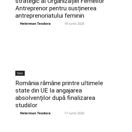
strategic al Organizației Femeilor
Antreprenor pentru susținerea
antreprenoriatului feminin
Helerman Teodora
-
18 iunie 2026
Stiri
România rămâne printre ultimele
state din UE la angajarea
absolvenților după finalizarea
studiilor
Helerman Teodora
-
17 iunie 2026