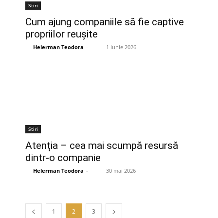
Stiri
Cum ajung companiile să fie captive
propriilor reușite
Helerman Teodora
-
1 iunie 2026
Stiri
Atenția – cea mai scumpă resursă
dintr-o companie
Helerman Teodora
-
30 mai 2026
1
2
3