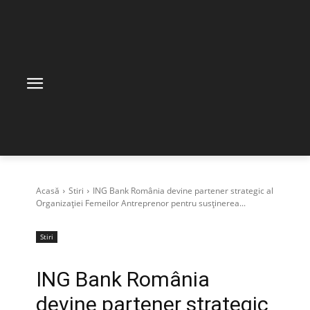
Acasă
Stiri
ING Bank România devine partener strategic al
Organizației Femeilor Antreprenor pentru susținerea...
Stiri
ING Bank România
devine partener strategic