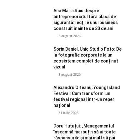
Ana Maria Ruiu despre
antreprenoriatul fără plasă de
siguranță: lecțiile unui business
construit înainte de 30 de ani
3 august 2026
Sorin Daniel, Unic Studio Foto: De
la fotografie corporate la un
ecosistem complet de conținut
vizual
1 august 2026
Alexandru Olteanu, Young Island
Festival: Cum transformi un
festival regional într-un reper
național
31 iulie 2026
Doru Huțuțui: „Managementul
înseamnă mai puțin să ai toate
răspunsurile și mai mult să pui