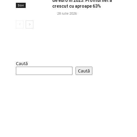
de euro în 2025. Profitul net a
Stiri
crescut cu aproape 63%
28 iulie 2026
Caută
Caută