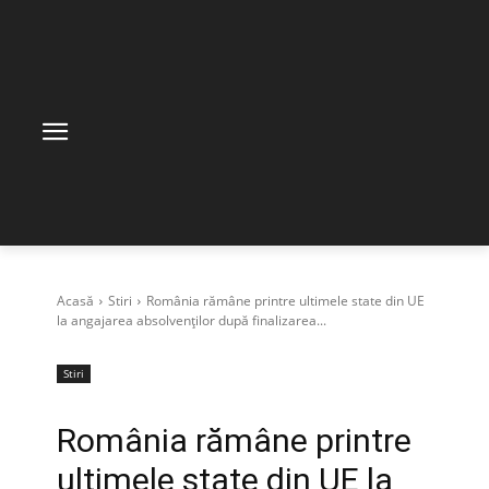
Acasă
Stiri
România rămâne printre ultimele state din UE
la angajarea absolvenților după finalizarea...
Stiri
România rămâne printre
ultimele state din UE la