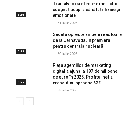
Transilvanica efectele mersului
susținut asupra sănătății fizice și
Stiri
emoționale
31 iulie 2026
Seceta oprește ambele reactoare
de la Cernavodă, în premieră
pentru centrala nucleară
Stiri
30 iulie 2026
Piața agențiilor de marketing
digital a ajuns la 197 de milioane
de euro în 2025. Profitul net a
Stiri
crescut cu aproape 63%
28 iulie 2026