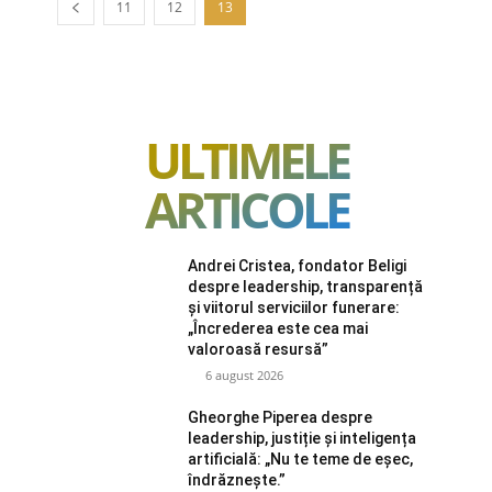
11
12
13
ULTIMELE
ARTICOLE
Andrei Cristea, fondator Beligi
despre leadership, transparență
și viitorul serviciilor funerare:
„Încrederea este cea mai
valoroasă resursă”
6 august 2026
Gheorghe Piperea despre
leadership, justiție și inteligența
artificială: „Nu te teme de eșec,
îndrăznește.”