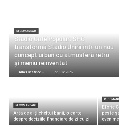
RECOMANDARI
Stadio Café Popular: SHC
transformă Stadio Unirii într-un nou
concept urban cu atmosferă retro
și meniu reinventat
Albei Beatrice
-
22 iulie 2026
RECOMANDARI
RECOMANDARI
Eforie Color
Arta de a-ți cheltui banii, o carte
peste șapte
despre deciziile financiare de zi cu zi
evenimente 