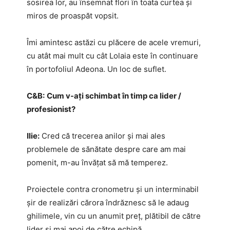
sosirea lor, au însemnat flori în toata curtea și
miros de proaspăt vopsit.
Îmi amintesc astăzi cu plăcere de acele vremuri,
cu atât mai mult cu cât Lolaia este în continuare
în portofoliul Adeona. Un loc de suflet.
C&B:
Cum v-ați schimbat în timp ca lider /
profesionist?
Ilie:
Cred că trecerea anilor și mai ales
problemele de sănătate despre care am mai
pomenit, m-au învățat să mă temperez.
Proiectele contra cronometru și un interminabil
șir de realizări cărora îndrăznesc să le adaug
ghilimele, vin cu un anumit preț, plătibil de către
lider și mai apoi de către echipă.