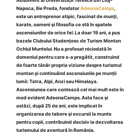
Absolvent al Universității Tehnice din Cluj-
Napoca, Ilie Preda, fondator
AdeonaCamps
,
este un antreprenor atipic, fascinat de munți,
karate, oameni și filosofia ce stă în spatele
ascensiunilor de orice fel. La doar 19 ani, a pus
bazele Clubului Studențesc de Turism Montan
Ochiul Muntelui. Nu a profesat niciodată în
domeniul pentru care s-a pregătit, construind
de foarte tânăr propria viziune despre turismul
montan și continuând ascensiunile pe munții
lumii: Tatra, Alpi, Anzi sau Himalaya.
Ascensiunea care contează cel mai mult este în
mod evident AdeonaCamps. Asta face și
astăzi, după 25 de ani, este implicat în
organizarea de tabere și excursii la munte
pentru copii, contribuind decisiv la dezvoltarea
turismului de aventură în România.