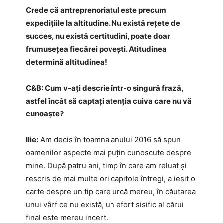
Crede că antreprenoriatul este precum
expedițiile la altitudine. Nu există rețete de
succes, nu există certitudini, poate doar
frumusețea fiecărei povești. Atitudinea
determină altitudinea!
C&B: Cum v-ați descrie într-o singură frază,
astfel încât să captați atenția cuiva care nu vă
cunoaște?
Ilie:
Am decis în toamna anului 2016 să spun
oamenilor aspecte mai puțin cunoscute despre
mine. După patru ani, timp în care am reluat și
rescris de mai multe ori capitole întregi, a ieșit o
carte despre un tip care urcă mereu, în căutarea
unui vârf ce nu există, un efort sisific al cărui
final este mereu incert.