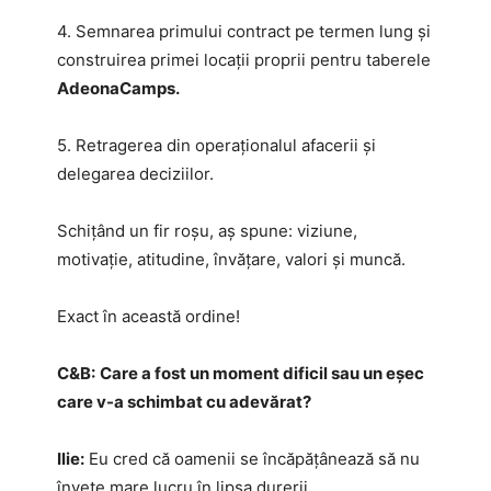
4. Semnarea primului contract pe termen lung și
construirea primei locații proprii pentru taberele
AdeonaCamps.
5. Retragerea din operaționalul afacerii și
delegarea deciziilor.
Schițând un fir roșu, aș spune: viziune,
motivație, atitudine, învățare, valori și muncă.
Exact în această ordine!
C&B:
Care a fost un moment dificil sau un eșec
care v-a schimbat cu adevărat?
Ilie:
Eu cred că oamenii se încăpățânează să nu
învețe mare lucru în lipsa durerii.