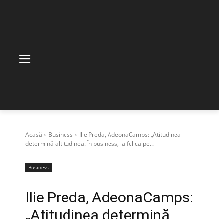
Acasă
Business
Ilie Preda, AdeonaCamps: „Atitudinea
determină altitudinea. În business, la fel ca pe...
Business
Ilie Preda, AdeonaCamps:
„Atitudinea determină