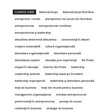
CUVINTE CHEIE
AdeonaCamps
AdeonaCamps România
antreprenor român
antreprenori de succes din România
antreprenoriat
antreprenoriat românesc
antreprenoriat și leadership
atitudinea determină altitudinea
consecvență în afaceri
creștere sustenabilă
cultură organizațională
dezvoltare organizațională
dezvoltare personală
dezvoltarea copiilor
educație prin experiență
Ilie Preda
impact în educație
interviu Ilie Preda
leadership
Leadership autentic
leadership bazat pe încredere
leadership inspirațional
leadership și dezvoltare personală
lecții de business
lecții din munte pentru business
management organizațional
mindset antreprenorial
performanță în antreprenoriat
povești de succes
reziliență în business
strategie de business