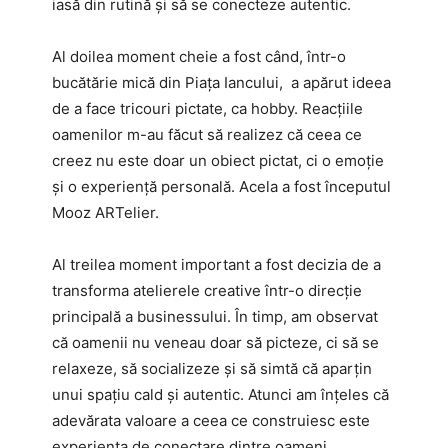
iasă din rutină și să se conecteze autentic.
Al doilea moment cheie a fost când, într-o
bucătărie mică din Piața Iancului, a apărut ideea
de a face tricouri pictate, ca hobby. Reacțiile
oamenilor m-au făcut să realizez că ceea ce
creez nu este doar un obiect pictat, ci o emoție
și o experiență personală. Acela a fost începutul
Mooz ARTelier.
Al treilea moment important a fost decizia de a
transforma atelierele creative într-o direcție
principală a businessului. În timp, am observat
că oamenii nu veneau doar să picteze, ci să se
relaxeze, să socializeze și să simtă că aparțin
unui spațiu cald și autentic. Atunci am înțeles că
adevărata valoare a ceea ce construiesc este
experiența de conectare dintre oameni.