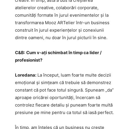
creativ. În timp, asta a dus la creșterea
atelierelor creative, colaborări corporate,
comunități formate în jurul evenimentelor și la
transformarea Mooz ARTelier într-un business
construit în jurul experiențelor și conexiunii
dintre oameni, nu doar în jurul picturii în sine.
C&B:
Cum v-ați schimbat în timp ca lider /
profesionist?
Loredana:
La început, luam foarte multe decizii
emoțional și simțeam că trebuie să demonstrez
constant că pot face totul singură. Spuneam „da”
aproape oricărei oportunități, încercam să
controlez fiecare detaliu și puneam foarte multă
presiune pe mine pentru ca totul să iasă perfect.
În timp, am înțeles că un business nu crește