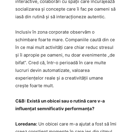
interactive, colaborări cu spații care încurajează
socializarea și concepte care îi fac pe oameni să
iasă din rutină și să interacționeze autentic.
Inclusiv în zona corporate observăm o
schimbare foarte mare. Companiile caută din ce
în ce mai mult activități care chiar reduc stresul
și îi apropie pe oameni, nu doar evenimente „de
bifat”. Cred că, într-o perioadă în care multe
lucruri devin automatizate, valoarea
experiențelor reale și a creativității umane
crește foarte mult.
C&B:
Există un obicei sau o rutină care v-a
influențat semnificativ performanța?
Loredana:
Un obicei care m-a ajutat a fost să îmi
creez conștient momente în care ies din ritmul