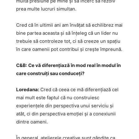
multă presiune pe mine și să încerc să rezolv
prea multe lucruri simultan.
Cred că în ultimii ani am învățat să echilibrez mai
bine partea aceasta și să înțeleg că un lider nu
trebuie să controleze tot, ci să creeze un spațiu
în care oamenii pot contribui și crește împreună.
C&B:
Ce vă diferențiază în mod real în modul în
care construiți sau conduceți?
Loredana:
Cred că ceea ce mă diferențiază cel
mai mult este faptul că nu construiesc
experiențele din perspectiva unui serviciu și
atât, ci din perspectiva emoției și a conexiunii
dintre oameni.
În general, atelierele creative sunt gândite ca