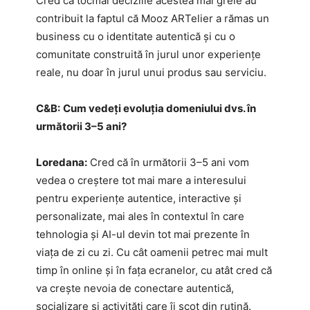
Cred că tocmai deciziile acestea mai grele au
contribuit la faptul că Mooz ARTelier a rămas un
business cu o identitate autentică și cu o
comunitate construită în jurul unor experiențe
reale, nu doar în jurul unui produs sau serviciu.
C&B:
Cum vedeți evoluția domeniului dvs. în
următorii 3–5 ani?
Loredana:
Cred că în următorii 3–5 ani vom
vedea o creștere tot mai mare a interesului
pentru experiențe autentice, interactive și
personalizate, mai ales în contextul în care
tehnologia și AI-ul devin tot mai prezente în
viața de zi cu zi. Cu cât oamenii petrec mai mult
timp în online și în fața ecranelor, cu atât cred că
va crește nevoia de conectare autentică,
socializare și activități care îi scot din rutină.