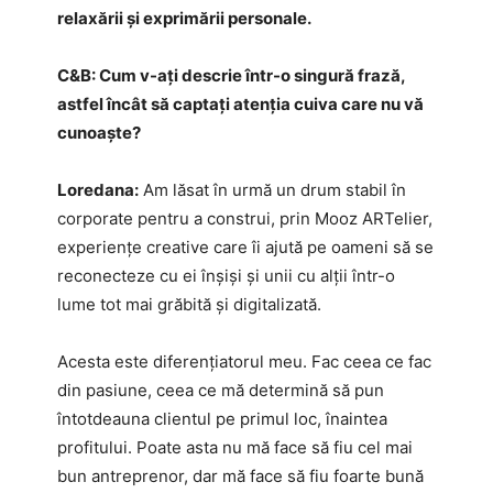
relaxării și exprimării personale.
C&B: Cum v-ați descrie într-o singură frază,
astfel încât să captați atenția cuiva care nu vă
cunoaște?
Loredana:
Am lăsat în urmă un drum stabil în
corporate pentru a construi, prin Mooz ARTelier,
experiențe creative care îi ajută pe oameni să se
reconecteze cu ei înșiși și unii cu alții într-o
lume tot mai grăbită și digitalizată.
Acesta este diferențiatorul meu. Fac ceea ce fac
din pasiune, ceea ce mă determină să pun
întotdeauna clientul pe primul loc, înaintea
profitului. Poate asta nu mă face să fiu cel mai
bun antreprenor, dar mă face să fiu foarte bună