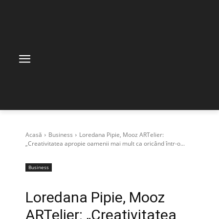
Acasă
Business
Loredana Pipie, Mooz ARTelier:
„Creativitatea apropie oamenii mai mult ca oricând într-o...
Business
Loredana Pipie, Mooz
ARTelier: „Creativitatea