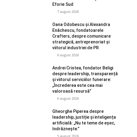
Eforie Sud
7 august 2026
Oana Odobescu și Alexandra
Enăchescu, fondatoarele
Crafters, despre comunicare
strategică, antreprenoriat și
viitorul industriei de PR
6 august 2026
Andrei Cristea, fondator Beligi
despre leadership, transparență
și viitorul serviciilor funerare:
„Încrederea este cea mai
valoroasă resursă”
6 august 2026
Gheorghe Piperea despre
leadership, justiție și inteligența
artificială: „Nu te teme de eșec,
îndrăznește.”
5 august 2026