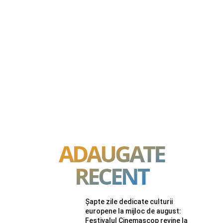
ADAUGATE
RECENT
Șapte zile dedicate culturii
europene la mijloc de august:
Festivalul Cinemascop revine la