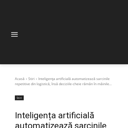
Acasă
Stiri
Inteligența artificială automatizează sarcinile
repetitive din logistică, însă deciziile-cheie rămân în mâinile...
Stiri
Inteligența artificială
automatizează sarcinile