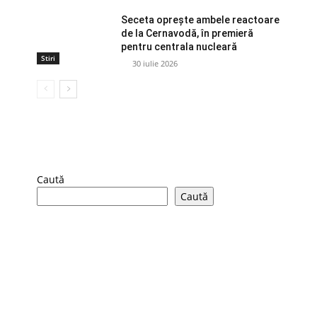
Seceta oprește ambele reactoare
de la Cernavodă, în premieră
pentru centrala nucleară
Stiri
30 iulie 2026
Caută
Caută