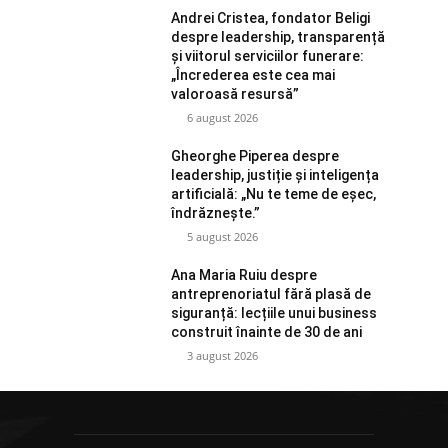
Andrei Cristea, fondator Beligi
despre leadership, transparență
și viitorul serviciilor funerare:
„Încrederea este cea mai
valoroasă resursă”
6 august 2026
Gheorghe Piperea despre
leadership, justiție și inteligența
artificială: „Nu te teme de eșec,
îndrăznește.”
5 august 2026
Ana Maria Ruiu despre
antreprenoriatul fără plasă de
siguranță: lecțiile unui business
construit înainte de 30 de ani
3 august 2026