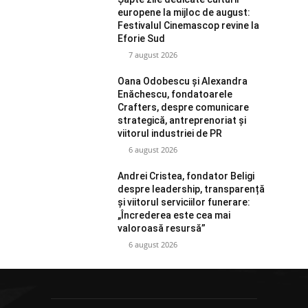
europene la mijloc de august:
Festivalul Cinemascop revine la
Eforie Sud
7 august 2026
Oana Odobescu și Alexandra
Enăchescu, fondatoarele
Crafters, despre comunicare
strategică, antreprenoriat și
viitorul industriei de PR
6 august 2026
Andrei Cristea, fondator Beligi
despre leadership, transparență
și viitorul serviciilor funerare:
„Încrederea este cea mai
valoroasă resursă”
6 august 2026