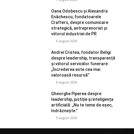
Oana Odobescu și Alexandra
Enăchescu, fondatoarele
Crafters, despre comunicare
strategică, antreprenoriat și
viitorul industriei de PR
6 august 2026
Andrei Cristea, fondator Beligi
despre leadership, transparență
și viitorul serviciilor funerare:
„Încrederea este cea mai
valoroasă resursă”
6 august 2026
Gheorghe Piperea despre
leadership, justiție și inteligența
artificială: „Nu te teme de eșec,
îndrăznește.”
5 august 2026