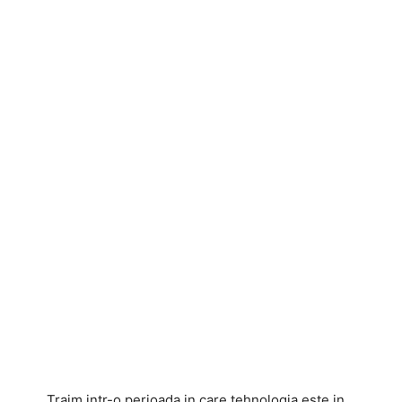
Traim intr-o perioada in care tehnologia este in