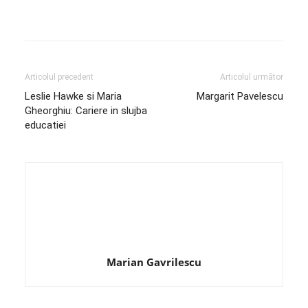
Articolul precedent
Articolul următor
Leslie Hawke si Maria
Margarit Pavelescu
Gheorghiu: Cariere in slujba
educatiei
Marian Gavrilescu