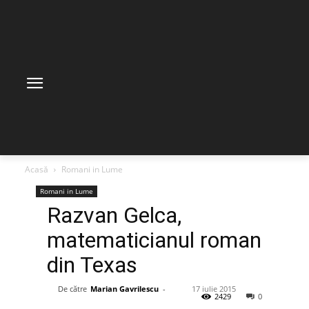
Acasă
Romani in Lume
Romani in Lume
Razvan Gelca,
matematicianul roman
din Texas
De către
Marian Gavrilescu
-
17 iulie 2015
2429
0