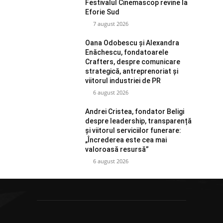
Festivalul Cinemascop revine la
Eforie Sud
7 august 2026
Oana Odobescu și Alexandra
Enăchescu, fondatoarele
Crafters, despre comunicare
strategică, antreprenoriat și
viitorul industriei de PR
6 august 2026
Andrei Cristea, fondator Beligi
despre leadership, transparență
și viitorul serviciilor funerare:
„Încrederea este cea mai
valoroasă resursă”
6 august 2026