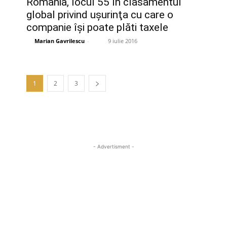
România, locul 55 în clasamentul
global privind uşurinţa cu care o
companie îşi poate plăti taxele
Marian Gavrilescu
-
9 iulie 2016
1
2
3
- Advertisment -