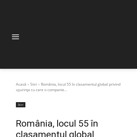
Acasă
Stiri
România, locul 55 în clasamentul global privind
uşurinţa cu care o companie...
Stiri
România, locul 55 în
clasamentul global