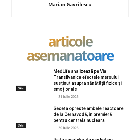
Marian Gavrilescu
articole
asemanatoare
MedLife analizează pe Via
Transilvanica efectele mersului
susținut asupra sănătății fizice și
Stiri
emoționale
31 iulie 2026
Seceta oprește ambele reactoare
de la Cernavodă, în premieră
pentru centrala nucleară
Stiri
30 iulie 2026
Piața agențiilor de marketing