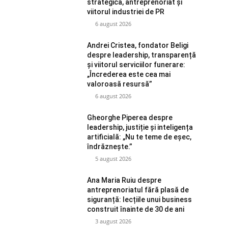
strategică, antreprenoriat și
viitorul industriei de PR
6 august 2026
Andrei Cristea, fondator Beligi
despre leadership, transparență
și viitorul serviciilor funerare:
„Încrederea este cea mai
valoroasă resursă”
6 august 2026
Gheorghe Piperea despre
leadership, justiție și inteligența
artificială: „Nu te teme de eșec,
îndrăznește.”
5 august 2026
Ana Maria Ruiu despre
antreprenoriatul fără plasă de
siguranță: lecțiile unui business
construit înainte de 30 de ani
3 august 2026