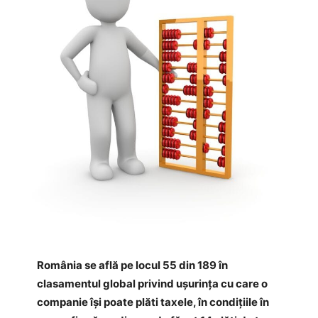
România se află pe locul 55 din 189 în
clasamentul global privind uşurinţa cu care o
companie îşi poate plăti taxele, în condiţiile în