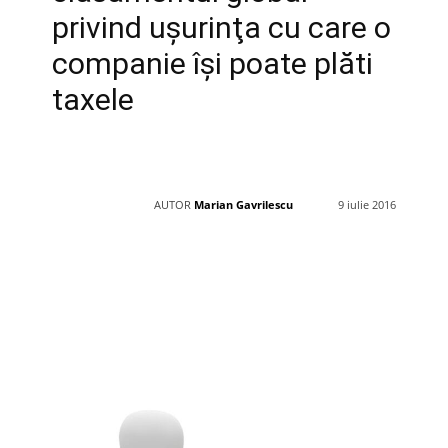
privind uşurinţa cu care o
companie îşi poate plăti
taxele
AUTOR
Marian Gavrilescu
9 iulie 2016