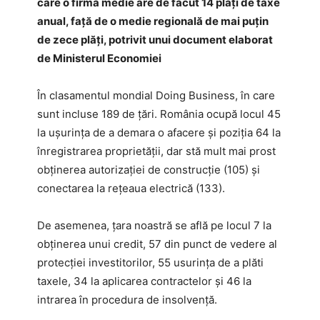
care o firmă medie are de făcut 14 plăţi de taxe
anual, faţă de o medie regională de mai puţin
de zece plăţi, potrivit unui document elaborat
de Ministerul Economiei
În clasamentul mondial Doing Business, în care
sunt incluse 189 de ţări. România ocupă locul 45
la uşurinţa de a demara o afacere şi poziţia 64 la
înregistrarea proprietăţii, dar stă mult mai prost
obţinerea autorizaţiei de construcţie (105) şi
conectarea la reţeaua electrică (133).
De asemenea, ţara noastră se află pe locul 7 la
obţinerea unui credit, 57 din punct de vedere al
protecţiei investitorilor, 55 usurinţa de a plăti
taxele, 34 la aplicarea contractelor şi 46 la
intrarea în procedura de insolvenţă.