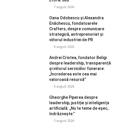
7 august 2026
Oana Odobescu și Alexandra
Enăchescu, fondatoarele
Crafters, despre comunicare
strategică, antreprenoriat și
viitorul industriei de PR
6 august 2026
Andrei Cristea, fondator Beligi
despre leadership, transparență
și viitorul serviciilor funerare:
„Încrederea este cea mai
valoroasă resursă”
6 august 2026
Gheorghe Piperea despre
leadership, justiție și inteligența
artificială: „Nu te teme de eșec,
îndrăznește.”
5 august 2026