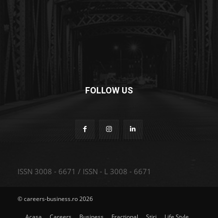
FOLLOW US
ISSN 3008 - 6671 / ISSN - L 3008 - 6671
© careers-business.ro 2026
Acasa
Careers
Business
Fractional
Stiri
Life Style