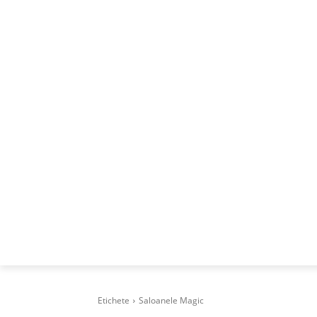
ACASA
DESPRE
CAREERS
BUSI
Etichete
Saloanele Magic