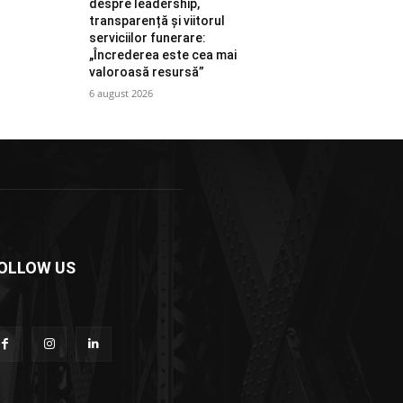
despre leadership,
transparență și viitorul
serviciilor funerare:
„Încrederea este cea mai
valoroasă resursă”
6 august 2026
OLLOW US