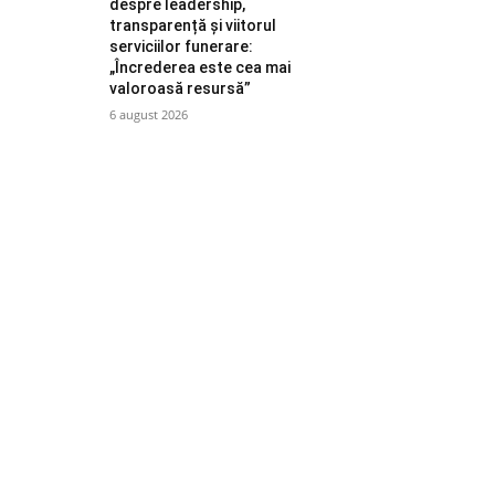
despre leadership,
transparență și viitorul
serviciilor funerare:
„Încrederea este cea mai
valoroasă resursă”
6 august 2026