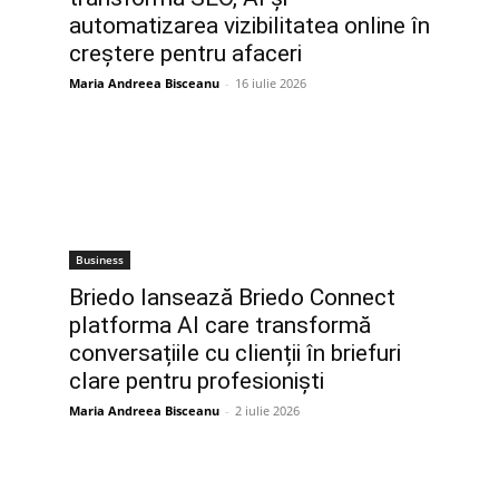
automatizarea vizibilitatea online în
creștere pentru afaceri
Maria Andreea Bisceanu
-
16 iulie 2026
Business
Briedo lansează Briedo Connect
e
platforma AI care transformă
conversațiile cu clienții în briefuri
clare pentru profesioniști
Maria Andreea Bisceanu
-
2 iulie 2026