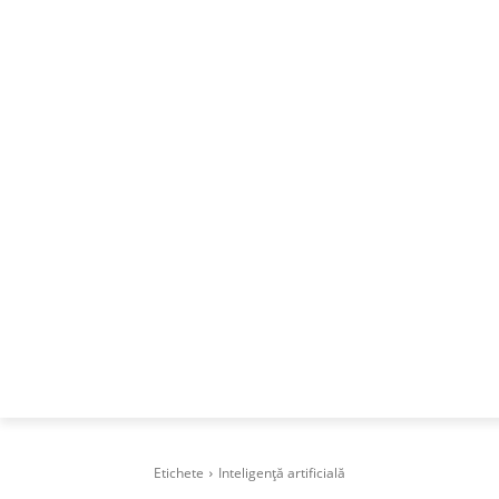
ACASA
DESPRE
CAREERS
BUSI
Etichete
Inteligență artificială