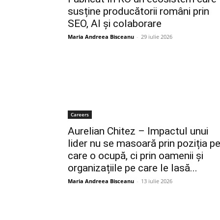
susține producătorii români prin
SEO, AI și colaborare
Maria Andreea Bisceanu
-
29 iulie 2026
Careers
Aurelian Chitez – Impactul unui
lider nu se masoară prin poziția p
care o ocupă, ci prin oamenii și
organizațiile pe care le lasă...
Maria Andreea Bisceanu
-
13 iulie 2026