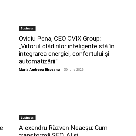
Business
Ovidiu Pena, CEO OVIX Group:
„Viitorul clădirilor inteligente stă în
integrarea energiei, confortului și
automatizării”
Maria Andreea Bisceanu
-
30 iulie 2026
Business
e
Alexandru Răzvan Neacșu: Cum
transformă SEO, AI și