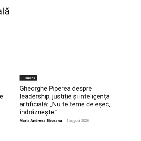
ală
Business
e
Gheorghe Piperea despre
re
leadership, justiție și inteligența
artificială: „Nu te teme de eșec,
îndrăznește.”
Maria Andreea Bisceanu
-
5 august 2026