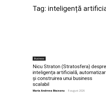
Tag:
inteligență artifici
Business
Nicu Straton (Stratosfera) despr
inteligența artificială, automatiza
și construirea unui business
scalabil
Maria Andreea Bisceanu
-
8 august 2026