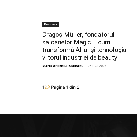
Business
Dragoș Müller, fondatorul
saloanelor Magic – cum
transformă AI-ul și tehnologia
viitorul industriei de beauty
Maria Andreea Bisceanu
-
28 mai 2026
1
2
Pagina 1 din 2