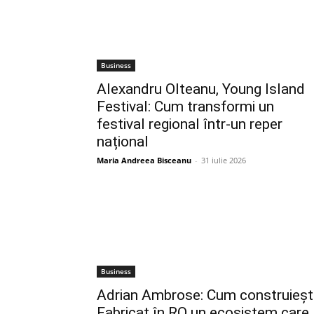
Business
Alexandru Olteanu, Young Island
Festival: Cum transformi un
festival regional într-un reper
național
Maria Andreea Bisceanu
-
31 iulie 2026
Business
Adrian Ambrose: Cum construieșt
Fabricat în RO un ecosistem care