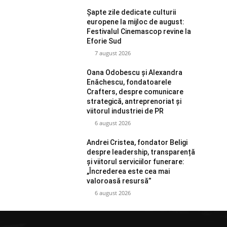
Șapte zile dedicate culturii
europene la mijloc de august:
Festivalul Cinemascop revine la
Eforie Sud
7 august 2026
Oana Odobescu și Alexandra
Enăchescu, fondatoarele
Crafters, despre comunicare
strategică, antreprenoriat și
viitorul industriei de PR
6 august 2026
Andrei Cristea, fondator Beligi
despre leadership, transparență
și viitorul serviciilor funerare:
„Încrederea este cea mai
valoroasă resursă”
6 august 2026