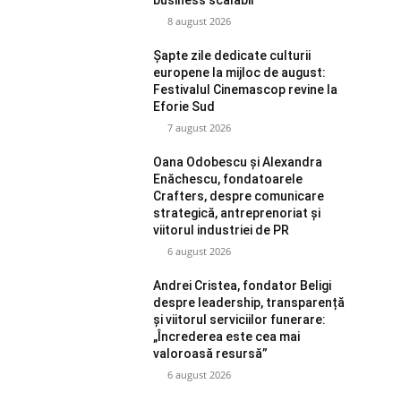
8 august 2026
Șapte zile dedicate culturii
europene la mijloc de august:
Festivalul Cinemascop revine la
Eforie Sud
7 august 2026
Oana Odobescu și Alexandra
Enăchescu, fondatoarele
Crafters, despre comunicare
strategică, antreprenoriat și
viitorul industriei de PR
6 august 2026
Andrei Cristea, fondator Beligi
despre leadership, transparență
și viitorul serviciilor funerare:
„Încrederea este cea mai
valoroasă resursă”
6 august 2026