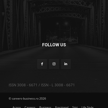
FOLLOW US
ISSN 3008 - 6671 / ISSN - L 3008 - 6671
© careers-business.ro 2026
Acasa
Careers
Business
Fractional
Stiri
Life Style